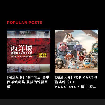
POPULAR POSTS
泡
[潮電影]《機動戰士鋼彈
[日系玩具] 超合金魂 總力
閃光的哈薩威》第一部 全
回顧特輯 [GX-06]
台上映、第二部《機動戰
GETTER ROBO《蓋特機
仔
士鋼彈 閃光的哈薩威 喀耳
器人》
刻的魔女》大螢幕接續登
場