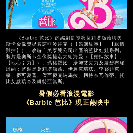
《Barbie 芭比》的編劇是導演葛莉塔潔薇與奧
斯卡金像獎提名諾亞波拜克（【婚姻故事】、【親情
難捨】），改編自美泰兒公司出產的芭比娃娃系列。
製片是奧斯卡金像獎提名大衛海曼（【婚姻故事】、
【地心引力】）、瑪格羅比、湯姆艾克力及蘿碧布瑞
恩納；監製是葛莉塔潔薇、伊農克瑞茲、李察迪克
森、麥可夏普、傑西麥克納馬拉、柯特奈瓦倫蒂、托
比艾默瑞奇及凱特亞當斯。
暑假必看浪漫電影
《Barbie 芭比》現正熱映中