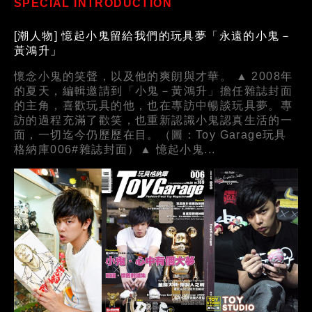
SPECIAL INTRODUCTION
[潮人物] 憶起小鬼留給我們的玩具夢「永遠的小鬼－
黃鴻升」
懷念小鬼的笑聲，以及他的爽朗與才華。 ▲ 2008年
的夏天，編輯邀請到「小鬼－黃鴻升」擔任雜誌封面
的主角，喜歡玩具的他，也在專訪中暢談玩具夢。專
訪的過程充滿了歡笑，也重新認識小鬼認真生活的一
面，一切迄今仍歷歷在目。（圖：Toy Garage玩具
格納庫006#雜誌封面）▲ 憶起小鬼...