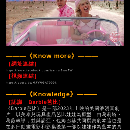
———《Know more》———
［網址連結］
https://www.facebook.com/WarnerBrosTW
［視頻連結］
https://youtu.be/MJYWGA706Gk
———《Knowledge》———
［認識 Barbie芭比］
《Barbie芭比》是一部2023年上映的美國浪漫喜劇
片，以美泰兒玩具產品芭比娃娃為原型，由葛莉塔・
葛薇執導，並與諾亞・包姆巴赫共同撰寫劇本這也是
在多部動畫電影和影集後第一部以娃娃作為藍本的真