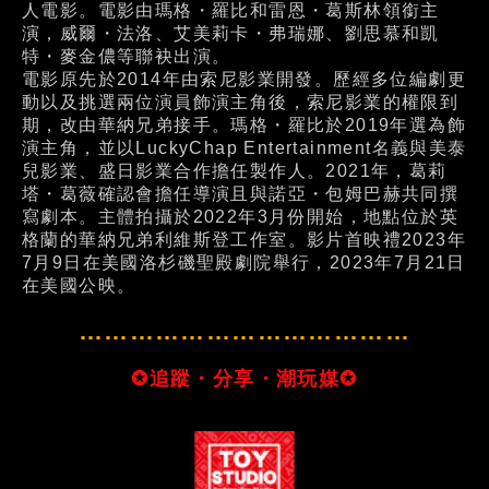
人電影。電影由瑪格・羅比和雷恩・葛斯林領銜主
演，威爾・法洛、艾美莉卡・弗瑞娜、劉思慕和凱
特・麥金儂等聯袂出演。
電影原先於2014年由索尼影業開發。歷經多位編劇更
動以及挑選兩位演員飾演主角後，索尼影業的權限到
期，改由華納兄弟接手。瑪格・羅比於2019年選為飾
演主角，並以LuckyChap Entertainment名義與美泰
兒影業、盛日影業合作擔任製作人。2021年，葛莉
塔・葛薇確認會擔任導演且與諾亞・包姆巴赫共同撰
寫劇本。主體拍攝於2022年3月份開始，地點位於英
格蘭的華納兄弟利維斯登工作室。影片首映禮2023年
7月9日在美國洛杉磯聖殿劇院舉行，2023年7月21日
在美國公映。
…………………………………
✪追蹤・分享・潮玩媒✪