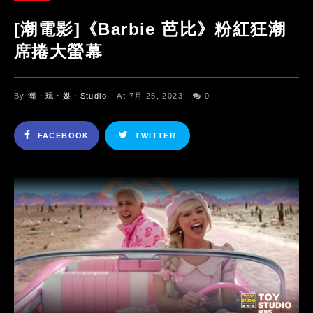
[潮電影]《Barbie 芭比》粉紅狂潮
席捲大螢幕
By
潮・玩・媒・Studio
At 7月 25, 2023
0
FACEBOOK
TWITTER