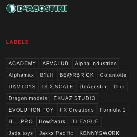
LABELS
ACADEMY
AFVCLUB
Alpha industries
Alphamax
B'full
BE@RBRICK
Colantotte
DAMTOYS
DLX SCALE
DeAgostini
Dior
Dragon models
EKUAZ STUDIO
EVOLUTION TOY
FX Creations
Formula 1
H.L. PRO
How2work
J.LEAGUE
Jada toys
Jakks Pacific
KENNYSWORK