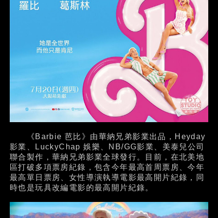
《Barbie 芭比》由華納兄弟影業出品，Heyday
影業、LuckyChap 娛樂、NB/GG影業、美泰兒公司
聯合製作，華納兄弟影業全球發行。目前，在北美地
區打破多項票房紀錄，包含今年最高首周票房、今年
最高單日票房、女性導演執導電影最高開片紀錄，同
時也是玩具改編電影的最高開片紀錄。