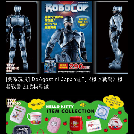
[美系玩具] DeAgostini Japan週刊《機器戰警》機
器戰警 組裝模型誌