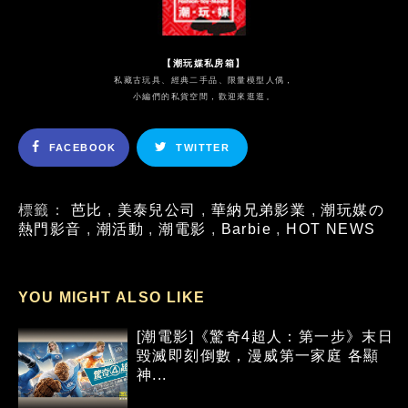
【潮玩媒私房箱】
私藏古玩具、經典二手品、限量模型人偶，
小編們的私貨空間，歡迎來逛逛。
FACEBOOK
TWITTER
標籤：
芭比
,
美泰兒公司
,
華納兄弟影業
,
潮玩媒の
熱門影音
,
潮活動
,
潮電影
,
Barbie
,
HOT NEWS
YOU MIGHT ALSO LIKE
[潮電影]《驚奇4超人：第一步》末日
毀滅即刻倒數，漫威第一家庭 各顯
神...