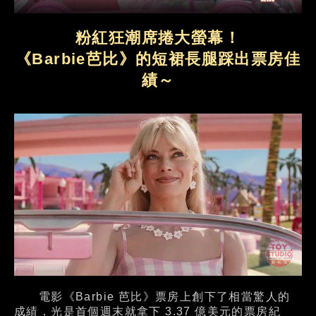
粉紅狂潮席捲大螢幕！
《Barbie芭比》的短裙長腿踩出票房佳
績～
電影《Barbie 芭比》票房上創下了相當驚人的
成績，光是首個週末就拿下 3.37 億美元的票房紀