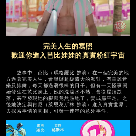
完美人生的寫照
歡迎你進入芭比娃娃的真實粉紅宇宙
故事中，芭比（瑪格羅比 飾演）在一個完美的地
方過著完美人生，會舉辦超級盛大的派對，有華麗音
樂及排舞，每天都過著很棒的日子。但有一天怪事開
始發生在芭比身上，她的洗澡水不熱，會從屋頂跌
落，甚至發現她的腳跟竟然貼地了，變成扁平足。之
後她決定與肯尼（萊恩葛斯林 飾演）進入真實世界，
去探索事情的真相，引發一連串的意外事件。