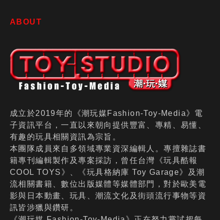
ABOUT
成立於2019年的《潮玩媒Fashion-Toy-Media》電
子資訊平台，一直以來朝向提供豐富、專精、易懂、
有趣的玩具相關資訊為宗旨。
本團隊成員來自多領域專業資深編輯人。專擅雜誌書
籍專刊編輯製作及專案採訪，曾任台灣《玩具酷報
COOL TOYS》、《玩具格納庫 Toy Garage》及潮
流相關書籍、數位出版媒體等媒體部門，對於歐美電
影與日本動畫、玩具、潮流文化及街頭流行事物等資
訊皆涉獵與鑽研。
《潮玩媒 Fashion-Toy-Media》正在努力嘗試把每