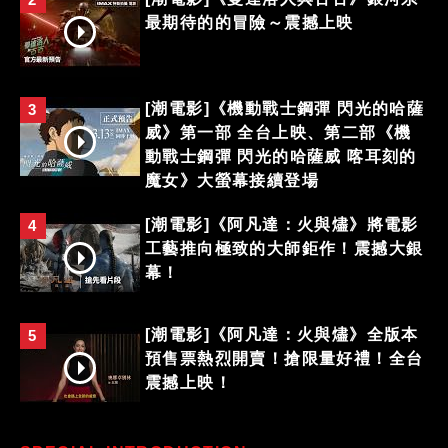
最期待的的冒險～震撼上映
[潮電影]《機動戰士鋼彈 閃光的哈薩
3
威》第一部 全台上映、第二部《機
動戰士鋼彈 閃光的哈薩威 喀耳刻的
魔女》大螢幕接續登場
[潮電影]《阿凡達：火與燼》將電影
4
工藝推向極致的大師鉅作！震撼大銀
幕！
[潮電影]《阿凡達：火與燼》全版本
5
預售票熱烈開賣！搶限量好禮！全台
震撼上映！