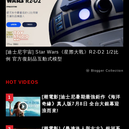
[迪士尼宇宙] Star Wars《星際大戰》R2-D2 1/2比
例 官方復刻品互動式模型
ⓦ Blogger Collection
HOT VIDEOS
[潮電影]迪士尼暑期最強鉅作《海洋
1
奇緣》真人版7月8日 全台大銀幕迎
浪而來!
[潮電影]《曼達洛人與古古》銀河系
2