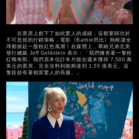
在票房上創下了如此驚人的成績，這都要歸功於
不可忽視的行銷策略，電影《Barbie芭比》熱映讓全
球都掀起一股粉紅色風潮！在媒體上，華納兄弟北美
發行總裁 Jeff Goldstein 表示：「我們擁有著一隻粉
紅獨角獸。我們原本估計本片能在週末獲得 7,500 萬
美元的票房，完全沒料到能夠達到 1.55 億美元。這
隻娃娃有著相當驚人的長腿。」