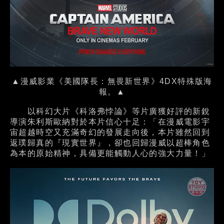
▲漫威影業《美國隊長：無畏新世界》4DX特殊版海
報。▲
以科幻大片《科洛弗悖論》等片廣獲好評的新銳
導演朱利斯歐納對於本片信心十足：「在漫威電影宇
宙超越時空又充滿奇幻的發展走向後，本片雖然回到
返璞歸真的『現實世界』，卻也回歸漫威以超棒角色
為本的原始精神，具備更能觸動人心的強大力量！」