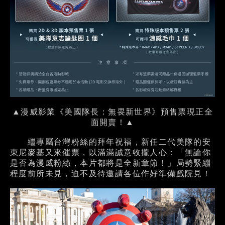
▲漫威影業《美國隊長：無畏新世界》預售票現正全
面開賣！▲
繼專屬台灣粉絲的拜年祝福，新任二代美隊的安
東尼麥基又來催票，以滿滿誠意收攏人心：「無論你
是否為漫威粉絲，本片都將是全新章節！」局勢緊繃
程度前所未見，迫不及待邀請各位作好準備戲院見！