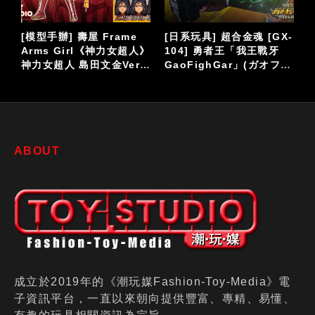
-
[日系玩具] Action Toys
[潮流玩具] 46年老店 台中
「ACTION合金」系列
西洋城玩具 最後的巡禮回
ァ
《百獸王》VOLTRON
顧
LION FORCE
ABOUT
成立於2019年的《潮玩媒Fashion-Toy-Media》電
子資訊平台，一直以來朝向提供豐富、專精、易懂、