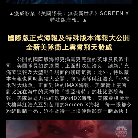
▲漫威影業《美國隊長：無畏新世界》SCREEN X
特殊版海報。▲
國際版正式海報及特殊版本海報大公開
全新美隊衝上雲霄飛天發威
公開的國際版海報更揭露更完整的英雄及反派卡
司，美國隊長如虎添翼，正面對決紅浩克，讓新片充
滿著諜報及大型動作場面的磅礡氣勢；此外，特殊版
本海報也同時集結大公開，包括美隊與紅浩克「小蝦
米對大鯨魚」正面對決的IMAX海報、美隊衝上雲霄
對比沉在海中的天神族「提亞穆特」的杜比影院海
報、美隊展翅力抗紅浩克的4DX海報、美隊穿梭摩天
大樓與紅浩克互別苗頭的Screen X海報，每一張都令
粉絲眼睛一亮，迫不及待一上映便進影院一睹為快！