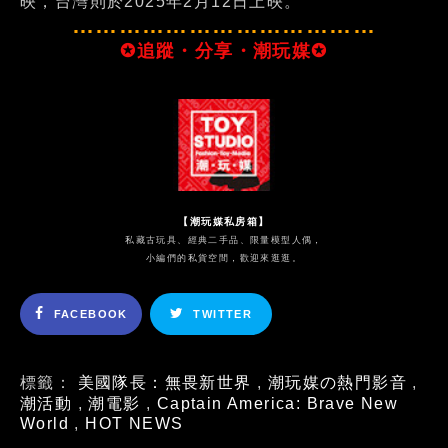
映，台灣則於2025年2月12日上映。
…………………………………
✪追蹤・分享・潮玩媒✪
【潮玩媒私房箱】
私藏古玩具、經典二手品、限量模型人偶，
小編們的私貨空間，歡迎來逛逛。
FACEBOOK
TWITTER
標籤：
美國隊長：無畏新世界
,
潮玩媒の熱門影音
,
潮活動
,
潮電影
,
Captain America: Brave New
World
,
HOT NEWS