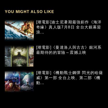
YOU MIGHT ALSO LIKE
[潮電影]迪士尼暑期最強鉅作《海洋
奇緣》真人版7月8日 全台大銀幕迎
浪...
[潮電影]《曼達洛人與古古》銀河系
最期待的的冒險～震撼上映
[潮電影]《機動戰士鋼彈 閃光的哈薩
威》第一部 全台上映、第二部《機
動...