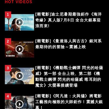
HOT VIDEOS
[潮電影]迪士尼暑期最強鉅作《海洋
1
奇緣》真人版7月8日 全台大銀幕迎
浪而來!
[潮電影]《曼達洛人與古古》銀河系
2
最期待的的冒險～震撼上映
[潮電影]《機動戰士鋼彈 閃光的哈薩
3
威》第一部 全台上映、第二部《機
動戰士鋼彈 閃光的哈薩威 喀耳刻的
魔女》大螢幕接續登場
[潮電影]《阿凡達：火與燼》將電影
4
工藝推向極致的大師鉅作！震撼大銀
幕！