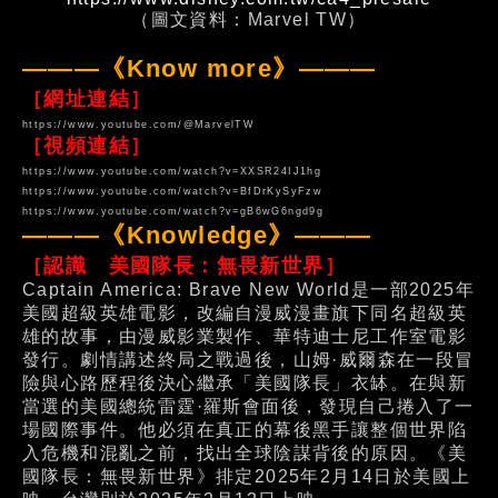
（圖文資料：Marvel TW）
———《Know more》———
［網址連結］
https://www.youtube.com/@MarvelTW
［視頻連結］
https://www.youtube.com/watch?v=XXSR24IJ1hg
https://www.youtube.com/watch?v=BfDrKySyFzw
https://www.youtube.com/watch?v=gB6wG6ngd9g
———《Knowledge》———
［認識 美國隊長：無畏新世界］
Captain America: Brave New World是一部2025年
美國超級英雄電影，改編自漫威漫畫旗下同名超級英
雄的故事，由漫威影業製作、華特迪士尼工作室電影
發行。劇情講述終局之戰過後，山姆·威爾森在一段冒
險與心路歷程後決心繼承「美國隊長」衣缽。在與新
當選的美國總統雷霆·羅斯會面後，發現自己捲入了一
場國際事件。他必須在真正的幕後黑手讓整個世界陷
入危機和混亂之前，找出全球陰謀背後的原因。《美
國隊長：無畏新世界》排定2025年2月14日於美國上