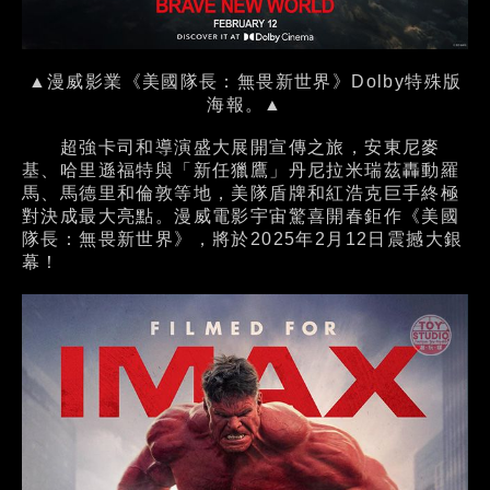
▲漫威影業《美國隊長：無畏新世界》Dolby特殊版
海報。▲
超強卡司和導演盛大展開宣傳之旅，安東尼麥
基、哈里遜福特與「新任獵鷹」丹尼拉米瑞茲轟動羅
馬、馬德里和倫敦等地，美隊盾牌和紅浩克巨手終極
對決成最大亮點。漫威電影宇宙驚喜開春鉅作《美國
隊長：無畏新世界》，將於2025年2月12日震撼大銀
幕！