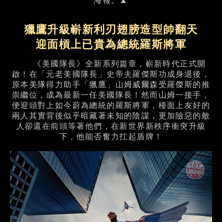
海報。▲
獵鷹升級嶄新利刃翅膀造型帥翻天
迎面槓上已貴為總統羅斯將軍
《美國隊長》全新系列篇章，嶄新時代正式開
啟！在「元老美國隊長」史帝夫羅傑斯功成身退後，
原本美隊得力助手「獵鷹」山姆威爾森受羅傑斯的推
崇繼位，成為最新一任美國隊長！然而山姆一接手，
便迎頭對上如今蔚為總統的羅斯將軍，檯面上友好的
兩人其實背後似乎暗藏著未知的陰謀，更加險惡的敵
人卻還在前頭等著他們，在新世界新秩序衝突升級
下，他能否奮力扛起盾牌！