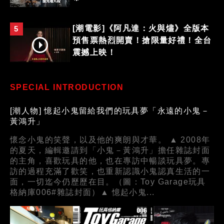
[潮電影]《阿凡達：火與燼》全版本
5
預售票熱烈開賣！搶限量好禮！全台
震撼上映！
SPECIAL INTRODUCTION
[潮人物] 憶起小鬼留給我們的玩具夢「永遠的小鬼－
黃鴻升」
懷念小鬼的笑聲，以及他的爽朗與才華。 ▲ 2008年
的夏天，編輯邀請到「小鬼－黃鴻升」擔任雜誌封面
的主角，喜歡玩具的他，也在專訪中暢談玩具夢。專
訪的過程充滿了歡笑，也重新認識小鬼認真生活的一
面，一切迄今仍歷歷在目。（圖：Toy Garage玩具
格納庫006#雜誌封面）▲ 憶起小鬼...