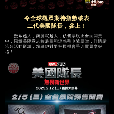
令全球觀眾期待指數破表
二代美國隊長，參上！
螢幕越大，爽度就越大，預售票現正全面開賣
中，限量美隊意志鑰匙圈和涼感毛巾隨票贈，詳情請
洽各活動影城，粉絲絕對要把握機會手刀買票拿好
禮！