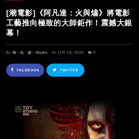
[潮電影]《阿凡達：火與燼》將電影
工藝推向極致的大師鉅作！震撼大銀
幕！
By
潮・玩・媒・Studio
At 12月 16, 2025
0
FACEBOOK
TWITTER