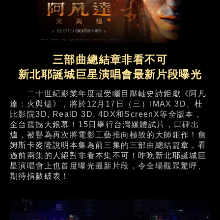
三部曲總結章非看不可
新北耶誕城巨星演唱會最新片段曝光
二十世紀影業年度最受矚目壓軸史詩鉅獻《阿凡
達：火與燼》，將於12月17日（三）IMAX 3D、杜
比影院3D, RealD 3D, 4DX和ScreenX等全版本，
全台震撼大銀幕！15日舉行台灣媒體試片，口碑出
爐，被譽為再次將電影工藝推向極致的大師鉅作！詹
姆斯卡麥隆說明本集為前三集的三部曲總結篇章，看
過前兩集的人絕對非看本集不可！昨晚新北耶誕城巨
星演唱會上也首度曝光最新片段，令全場觀眾驚呼、
期待指數破表！