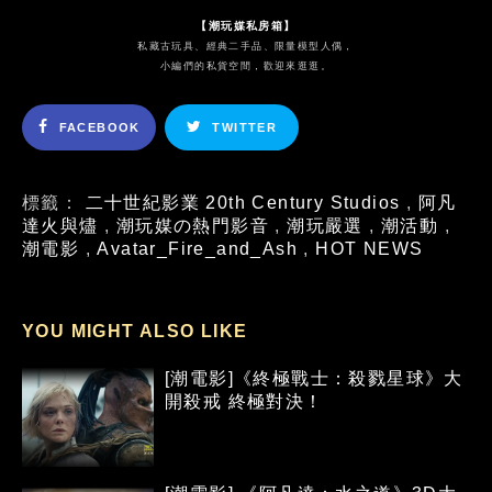
【潮玩媒私房箱】
私藏古玩具、經典二手品、限量模型人偶，
小編們的私貨空間，歡迎來逛逛。
FACEBOOK
TWITTER
標籤：
二十世紀影業 20th Century Studios
,
阿凡
達火與燼
,
潮玩媒の熱門影音
,
潮玩嚴選
,
潮活動
,
潮電影
,
Avatar_Fire_and_Ash
,
HOT NEWS
YOU MIGHT ALSO LIKE
[潮電影]《終極戰士：殺戮星球》大
開殺戒 終極對決！