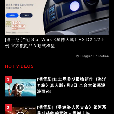
[迪士尼宇宙] Star Wars《星際大戰》R2-D2 1/2比
例 官方復刻品互動式模型
ⓦ Blogger Collection
HOT VIDEOS
[潮電影]迪士尼暑期最強鉅作《海洋
1
奇緣》真人版7月8日 全台大銀幕迎
浪而來!
[潮電影]《曼達洛人與古古》銀河系
2
最期待的的冒險～震撼上映