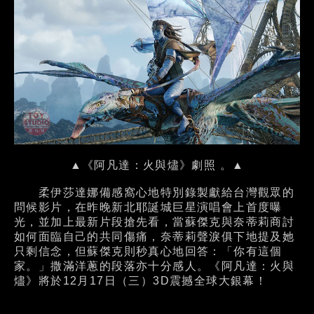
▲《阿凡達：火與燼》劇照 。▲
柔伊莎達娜備感窩心地特別錄製獻給台灣觀眾的
問候影片，在昨晚新北耶誕城巨星演唱會上首度曝
光，並加上最新片段搶先看，當蘇傑克與奈蒂莉商討
如何面臨自己的共同傷痛，奈蒂莉聲淚俱下地提及她
只剩信念，但蘇傑克則秒真心地回答：「你有這個
家。」撒滿洋蔥的段落亦十分感人。《阿凡達：火與
燼》將於12月17日（三）3D震撼全球大銀幕！