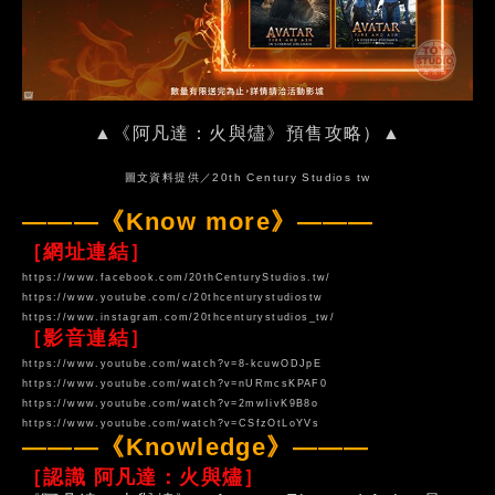
▲《阿凡達：火與燼》預售攻略）▲
圖文資料提供／20th Century Studios tw
———《Know more》———
［網址連結］
https://www.facebook.com/20thCenturyStudios.tw/
https://www.youtube.com/c/20thcenturystudiostw
https://www.instagram.com/20thcenturystudios_tw/
［影音連結］
https://www.youtube.com/watch?v=8-kcuwODJpE
https://www.youtube.com/watch?v=nURmcsKPAF0
https://www.youtube.com/watch?v=2mwIivK9B8o
https://www.youtube.com/watch?v=CSfzOtLoYVs
———《Knowledge》———
［認識 阿凡達：火與燼］