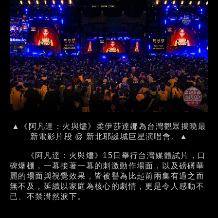
▲《阿凡達：火與燼》柔伊莎達娜為台灣觀眾揭曉最
新電影片段 @ 新北耶誕城巨星演唱會。▲
《阿凡達：火與燼》15日舉行台灣媒體試片，口
碑爆棚，一幕接著一幕的刺激動作場面，以及磅礡華
麗的場面與視覺效果，皆被譽為比起前兩集有過之而
無不及，延續以家庭為核心的劇情，更是令人感動不
已、不禁潸然淚下。