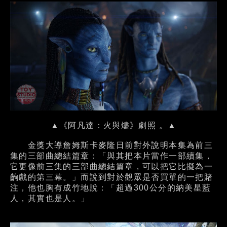
▲《阿凡達：火與燼》劇照 。▲
金獎大導詹姆斯卡麥隆日前對外說明本集為前三
集的三部曲總結篇章：「與其把本片當作一部續集，
它更像前三集的三部曲總結篇章，可以把它比擬為一
齣戲的第三幕。」而說到對於觀眾是否買單的一把賭
注，他也胸有成竹地說：「超過300公分的納美星藍
人，其實也是人。」