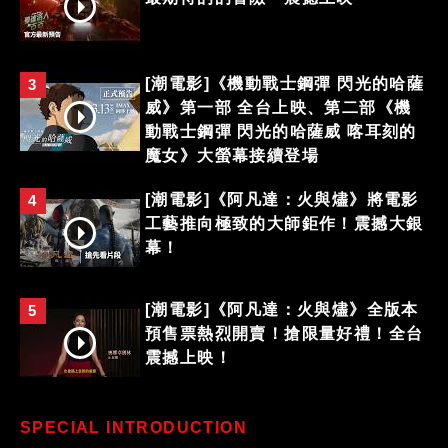
[潮電影]《機動戰士鋼彈 閃光的哈薩
3
威》第一部 全台上映、第二部《機
動戰士鋼彈 閃光的哈薩威 喀耳刻的
魔女》大螢幕接續登場
[潮電影]《阿凡達：火與燼》將電影
4
工藝推向極致的大師鉅作！震撼大銀
幕！
[潮電影]《阿凡達：火與燼》全版本
5
預售票熱烈開賣！搶限量好禮！全台
震撼上映！
SPECIAL INTRODUCTION