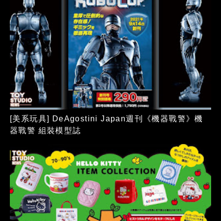
[美系玩具] DeAgostini Japan週刊《機器戰警》機
器戰警 組裝模型誌