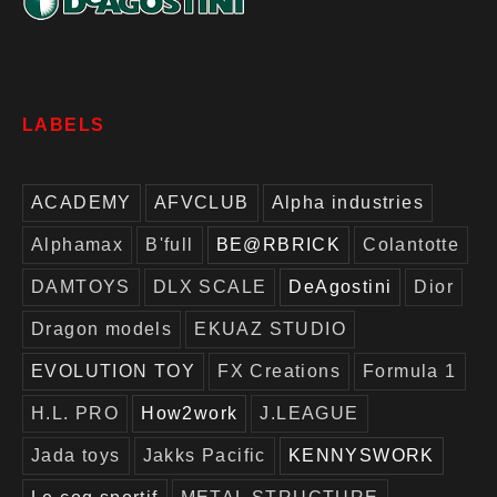
LABELS
ACADEMY
AFVCLUB
Alpha industries
Alphamax
B'full
BE@RBRICK
Colantotte
DAMTOYS
DLX SCALE
DeAgostini
Dior
Dragon models
EKUAZ STUDIO
EVOLUTION TOY
FX Creations
Formula 1
H.L. PRO
How2work
J.LEAGUE
Jada toys
Jakks Pacific
KENNYSWORK