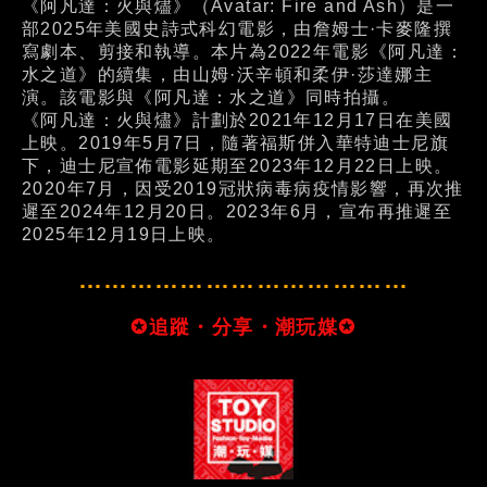
《阿凡達：火與燼》（Avatar: Fire and Ash）是一
部2025年美國史詩式科幻電影，由詹姆士·卡麥隆撰
寫劇本、剪接和執導。本片為2022年電影《阿凡達：
水之道》的續集，由山姆·沃辛頓和柔伊·莎達娜主
演。該電影與《阿凡達：水之道》同時拍攝。
《阿凡達：火與燼》計劃於2021年12月17日在美國
上映。2019年5月7日，隨著福斯併入華特迪士尼旗
下，迪士尼宣佈電影延期至2023年12月22日上映。
2020年7月，因受2019冠狀病毒病疫情影響，再次推
遲至2024年12月20日。2023年6月，宣布再推遲至
2025年12月19日上映。
…………………………………
✪追蹤・分享・潮玩媒✪