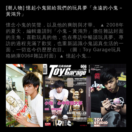
[潮人物] 憶起小鬼留給我們的玩具夢「永遠的小鬼－
黃鴻升」
懷念小鬼的笑聲，以及他的爽朗與才華。 ▲ 2008年
的夏天，編輯邀請到「小鬼－黃鴻升」擔任雜誌封面
的主角，喜歡玩具的他，也在專訪中暢談玩具夢。專
訪的過程充滿了歡笑，也重新認識小鬼認真生活的一
面，一切迄今仍歷歷在目。（圖：Toy Garage玩具
格納庫006#雜誌封面）▲ 憶起小鬼...