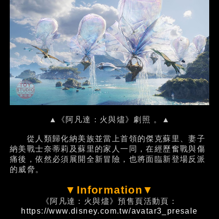
▲《阿凡達：火與燼》劇照 。▲
從人類歸化納美族並當上首領的傑克蘇里、妻子
納美戰士奈蒂莉及蘇里的家人一同，在經歷奮戰與傷
痛後，依然必須展開全新冒險，也將面臨新登場反派
的威脅。
▼Information▼
《阿凡達：火與燼》預售頁活動頁：
https://www.disney.com.tw/avatar3_presale