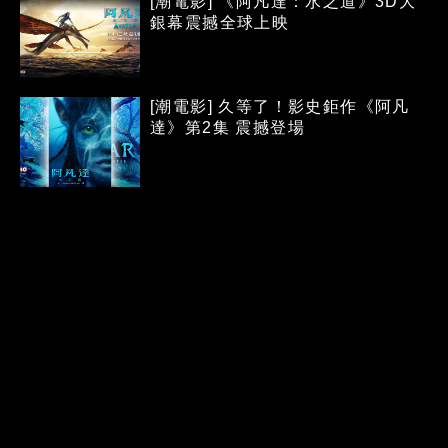
[潮電影] 《阿凡達：水之道》3D大
銀幕震撼全球上映
[潮電影] 久等了！影史鉅作《阿凡
達》第2集 震撼登場