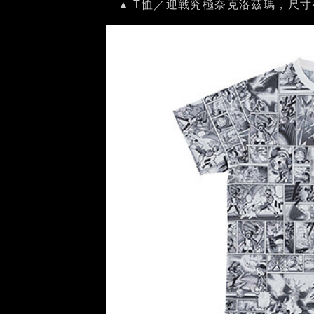
▲ T恤／迎戰究極奈克洛茲瑪，尺寸有