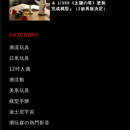
＆ 1/350《太陽の塔》塗裝
完成模型』（2款再販決定）
CATEGORY
潮流玩具
日系玩具
12吋人偶
潮活動
美系玩具
模型手辦
迪士尼宇宙
潮玩媒の熱門影音