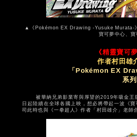
▲《Pokémon EX Drawing -Yusuke 
寶可夢中心、寶
《精靈寶可
作者村田雄
「Pokémon EX Draw
系列
被華納兄弟影業寄與厚望的2019年吸金王牌《
日起陸續在全球各國上映，想必將帶起一波《寶
司此時也與《一拳超人》作者「村田雄介」老師