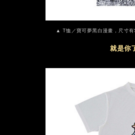
▲ T恤／寶可夢黑白漫畫，尺寸有S
就是你