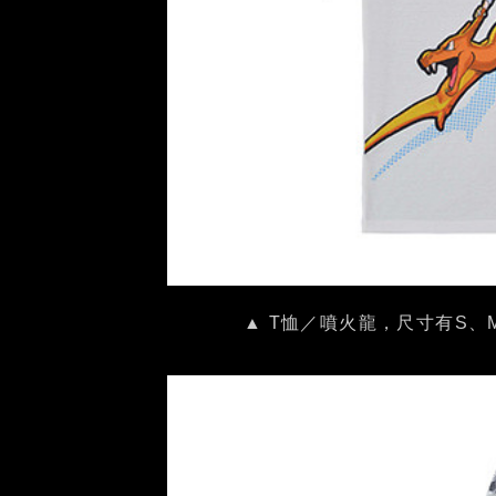
▲ T恤／噴火龍，尺寸有S、M