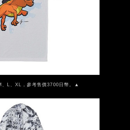
、L、XL，參考售價3700日幣。▲