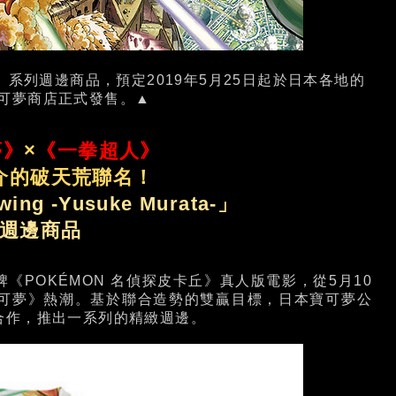
Murata-》系列週邊商品，預定2019年5月25日起於日本各地的
可夢商店正式發售。▲
夢》
×
《一拳超人》
介的破天荒聯名！
ing -Yusuke Murata-」
週邊商品
POKÉMON 名偵探皮卡丘》真人版電影，從5月10
可夢》熱潮。基於聯合造勢的雙贏目標，日本寶可夢公
合作，推出一系列的精緻週邊。