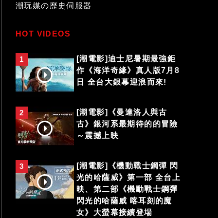
潮玩媒の歷史伺服器
HOT VIDEOS
[潮電影]迪士尼暑期最強鉅
1
作《海洋奇緣》真人版7月8
日 全台大銀幕迎浪而來!
[潮電影]《曼達洛人與古
2
古》銀河系最期待的的冒險
～震撼上映
[潮電影]《機動戰士鋼彈 閃
3
光的哈薩威》第一部 全台上
映、第二部《機動戰士鋼彈
閃光的哈薩威 喀耳刻的魔
女》大螢幕接續登場