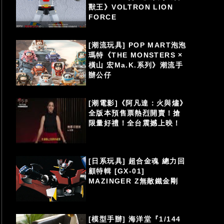
獸王》VOLTRON LION
FORCE
[潮流玩具] POP MART泡泡
瑪特《THE MONSTERS ×
橫山 宏Ma.K.系列》潮流手
辦公仔
[潮電影]《阿凡達：火與燼》
全版本預售票熱烈開賣！搶
限量好禮！全台震撼上映！
[日系玩具] 超合金魂 總力回
顧特輯 [GX-01]
MAZINGER Z無敵鐵金剛
[模型手辦] 海洋堂『1/144