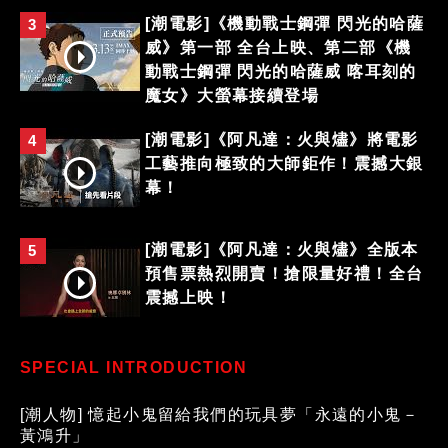
[潮電影]《機動戰士鋼彈 閃光的哈薩
3
威》第一部 全台上映、第二部《機
動戰士鋼彈 閃光的哈薩威 喀耳刻的
魔女》大螢幕接續登場
[潮電影]《阿凡達：火與燼》將電影
4
工藝推向極致的大師鉅作！震撼大銀
幕！
[潮電影]《阿凡達：火與燼》全版本
5
預售票熱烈開賣！搶限量好禮！全台
震撼上映！
SPECIAL INTRODUCTION
[潮人物] 憶起小鬼留給我們的玩具夢「永遠的小鬼－
黃鴻升」