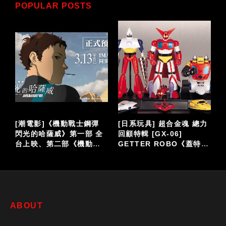
POPULAR POSTS
戰士鋼彈
[日系玩具] 超合金魂 總力
[美系玩具]
一部 全
回顧特輯 [GX-06]
Sideshow《馴龍高手
《機動戰
GETTER ROBO《蓋特機
光煞 雕像完成品
薩威 喀耳
器人》
幕接續登
ABOUT