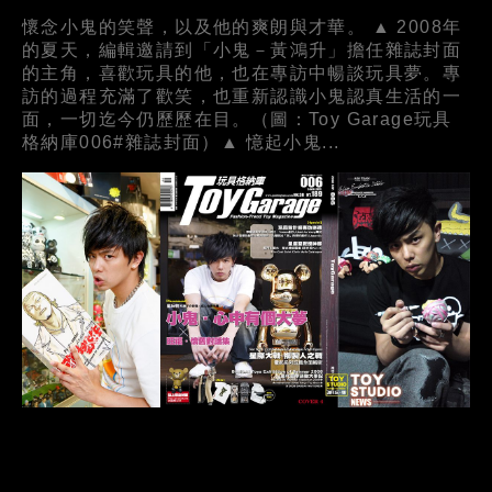
懷念小鬼的笑聲，以及他的爽朗與才華。 ▲ 2008年
的夏天，編輯邀請到「小鬼－黃鴻升」擔任雜誌封面
的主角，喜歡玩具的他，也在專訪中暢談玩具夢。專
訪的過程充滿了歡笑，也重新認識小鬼認真生活的一
面，一切迄今仍歷歷在目。（圖：Toy Garage玩具
格納庫006#雜誌封面）▲ 憶起小鬼...