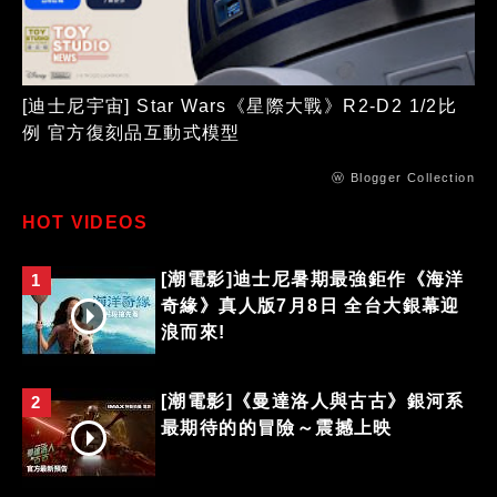
[迪士尼宇宙] Star Wars《星際大戰》R2-D2 1/2比
例 官方復刻品互動式模型
ⓦ Blogger Collection
HOT VIDEOS
[潮電影]迪士尼暑期最強鉅作《海洋
1
奇緣》真人版7月8日 全台大銀幕迎
浪而來!
[潮電影]《曼達洛人與古古》銀河系
2
最期待的的冒險～震撼上映