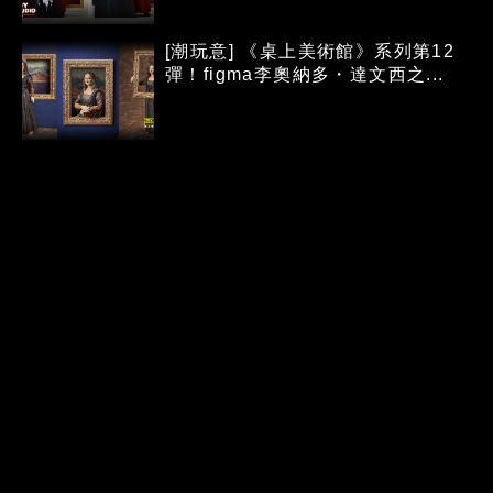
[潮玩意] 《桌上美術館》系列第12
彈！figma李奧納多・達文西之...