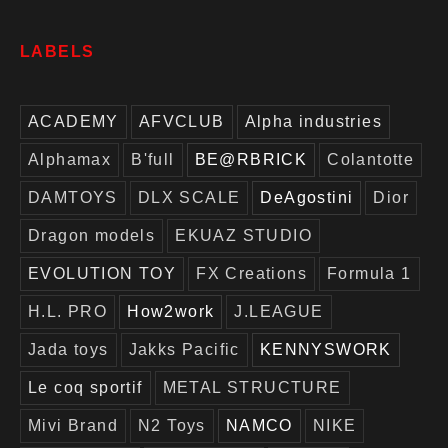
LABELS
ACADEMY
AFVCLUB
Alpha industries
Alphamax
B'full
BE@RBRICK
Colantotte
DAMTOYS
DLX SCALE
DeAgostini
Dior
Dragon models
EKUAZ STUDIO
EVOLUTION TOY
FX Creations
Formula 1
H.L. PRO
How2work
J.LEAGUE
Jada toys
Jakks Pacific
KENNYSWORK
Le coq sportif
METAL STRUCTURE
Mivi Brand
N2 Toys
NAMCO
NIKE