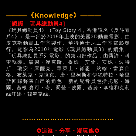
———《Knowledge》———
［認識 玩具總動員4］
《玩具總動員4》（Toy Story 4，香港譯名《反斗奇
兵4》）是一部於2019年上映的美國3D動畫電影，由
皮克斯動畫工作室製作、華特迪士尼工作室電影發
行。電影為2010年電影《玩具總動員3》的續集、
「玩具總動員系列電影」的第四部作品，由喬許・科
雷執導。湯姆・漢克斯、提姆・艾倫、安妮・波特
斯、瓊安・庫薩克、華萊士・肖恩、約翰・雷森伯
格、布萊克・克拉克、唐・里柯斯和伊絲特拉・哈里
斯回歸聲演自己的角色，新的配音員包括托尼・海
爾、基根-麥可・奇、喬登・皮爾、基努・李維和克莉
絲汀娜・韓翠克絲。
…………………………………
✪追蹤・分享・潮玩媒✪