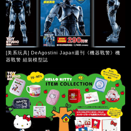
[美系玩具] DeAgostini Japan週刊《機器戰警》機
器戰警 組裝模型誌