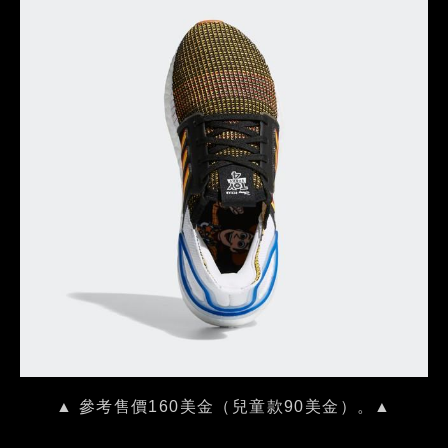
▲ 參考售價160美金（兒童款90美金）。▲