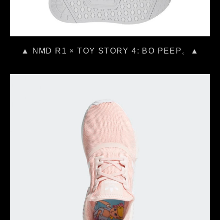
▲ NMD R1 × TOY STORY 4: BO PEEP。▲