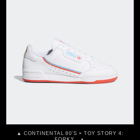
▲ CONTINENTAL 80'S × TOY STORY 4:
FORKY。▲