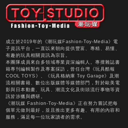
成立於2019年的《潮玩媒Fashion-Toy-Media》電
子資訊平台，一直以來朝向提供豐富、專精、易懂、
有趣的玩具相關資訊為宗旨。
本團隊成員來自多領域專業資深編輯人。專擅雜誌書
籍專刊編輯製作及專案採訪，曾任台灣《玩具酷報
COOL TOYS》、《玩具格納庫 Toy Garage》及潮
流相關書籍、數位出版媒體等媒體部門，對於歐美電
影與日本動畫、玩具、潮流文化及街頭流行事物等資
訊皆涉獵與鑽研。
《潮玩媒 Fashion-Toy-Media》正在努力嘗試把每
個單元做到最好，並且推出更多有趣、有用的內容和
服務，滿足每一位玩家讀者的需求。