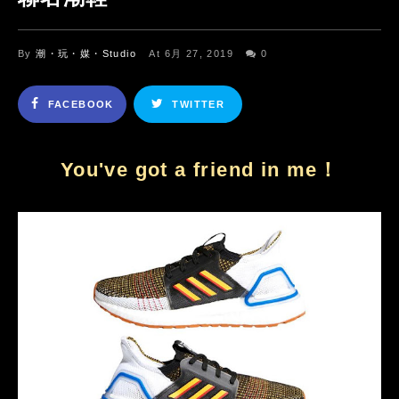
By
潮・玩・媒・Studio
At 6月 27, 2019
0
FACEBOOK
TWITTER
You've got a friend in me！