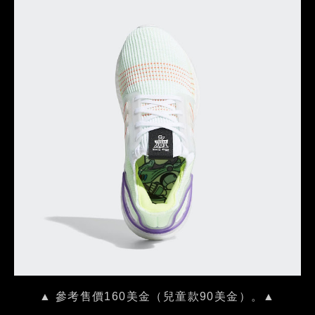
▲ 參考售價160美金（兒童款90美金）。▲