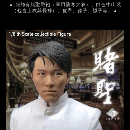
▲ 服飾有賭聖戰袍（軍用防寒大衣）、白色中山裝
（包含上衣與長褲）、皮帶、鞋子、襪子等。▲