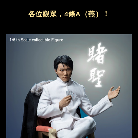
各位觀眾，4條A（燕）！