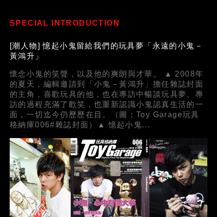
SPECIAL INTRODUCTION
[潮人物] 憶起小鬼留給我們的玩具夢「永遠的小鬼－
黃鴻升」
懷念小鬼的笑聲，以及他的爽朗與才華。 ▲ 2008年
的夏天，編輯邀請到「小鬼－黃鴻升」擔任雜誌封面
的主角，喜歡玩具的他，也在專訪中暢談玩具夢。專
訪的過程充滿了歡笑，也重新認識小鬼認真生活的一
面，一切迄今仍歷歷在目。（圖：Toy Garage玩具
格納庫006#雜誌封面）▲ 憶起小鬼...