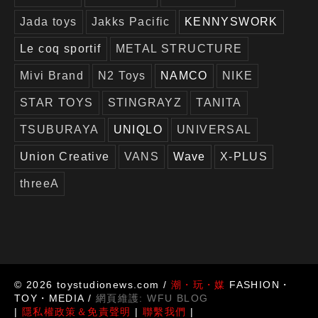
Jada toys
Jakks Pacific
KENNYSWORK
Le coq sportif
METAL STRUCTURE
Mivi Brand
N2 Toys
NAMCO
NIKE
STAR TOYS
STINGRAYZ
TANITA
TSUBURAYA
UNIQLO
UNIVERSAL
Union Creative
VANS
Wave
X-PLUS
threeA
© 2026 toystudionews.com /
潮・玩・媒
FASHION・
TOY・MEDIA /
網頁維護:
WFU BLOG
|
隱私權政策＆免責聲明
|
聯繫我們
|