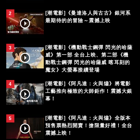
[潮電影]《曼達洛人與古古》銀河系
2
最期待的的冒險～震撼上映
[潮電影]《機動戰士鋼彈 閃光的哈薩
3
威》第一部 全台上映、第二部《機
動戰士鋼彈 閃光的哈薩威 喀耳刻的
魔女》大螢幕接續登場
[潮電影]《阿凡達：火與燼》將電影
4
工藝推向極致的大師鉅作！震撼大銀
幕！
[潮電影]《阿凡達：火與燼》全版本
5
預售票熱烈開賣！搶限量好禮！全台
震撼上映！