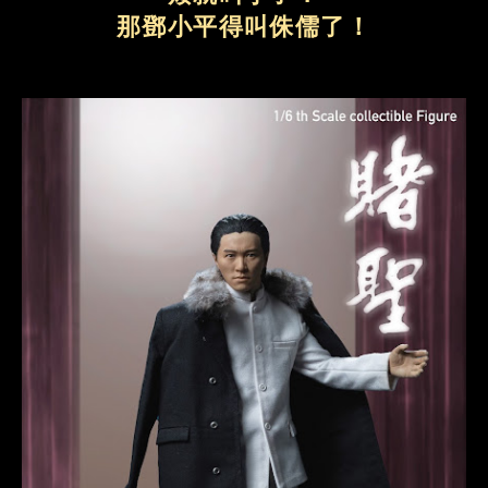
那鄧小平得叫侏儒了！