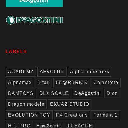
LABELS
ACADEMY
AFVCLUB
Alpha industries
Alphamax
B'full
BE@RBRICK
Colantotte
DAMTOYS
DLX SCALE
DeAgostini
Dior
Dragon models
EKUAZ STUDIO
EVOLUTION TOY
FX Creations
Formula 1
H.L. PRO
How2work
J.LEAGUE