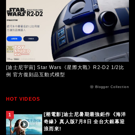
[迪士尼宇宙] Star Wars《星際大戰》R2-D2 1/2比
例 官方復刻品互動式模型
ⓦ Blogger Collection
HOT VIDEOS
[潮電影]迪士尼暑期最強鉅作《海洋
1
奇緣》真人版7月8日 全台大銀幕迎
浪而來!