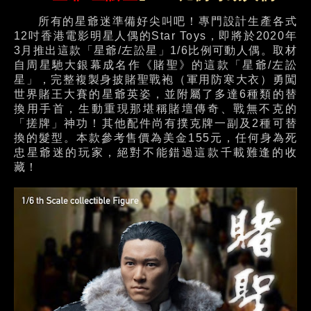
所有的星爺迷準備好尖叫吧！專門設計生產各式
12吋香港電影明星人偶的Star Toys，即將於2020年
3月推出這款「星爺/左訟星」1/6比例可動人偶。取材
自周星馳大銀幕成名作《賭聖》的這款「星爺/左訟
星」，完整複製身披賭聖戰袍（軍用防寒大衣）勇闖
世界賭王大賽的星爺英姿，並附屬了多達6種類的替
換用手首，生動重現那堪稱賭壇傳奇、戰無不克的
「搓牌」神功！其他配件尚有撲克牌一副及2種可替
換的髮型。本款參考售價為美金155元，任何身為死
忠星爺迷的玩家，絕對不能錯過這款千載難逢的收
藏！