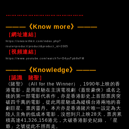
……………………………………
———《Know more》———
［網址連結］
https://onesixthkit.com/index.php?
route=product/product&product_id=2005
［視頻連結］
https://www.youtube.com/watch?v=D4yuTpb9xFM
———《Knowledge》———
［認識 賭聖］
《賭聖》（All for the Winner），1990年上映的香
港電影，是周星馳在主演電視劇《蓋世豪俠》成名之
後的第一部電影代表作，亦是香港影史上首部票房突
破四千萬的電影，從此周星馳成為縱橫台港兩地的喜
劇巨星、票房靈丹。本片亦是香港賭片唯一設定為大
陸人主角的低成本電影，沒想到只上映28天，票房累
積高達41,326,156港元，大破香港影史紀錄，「星
爺」之號從此不脛而走。