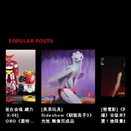
POPULAR POSTS
力
[美系玩具]
[潮電影]《阿凡達：火與
Sideshow《馴龍高手3》
燼》全版本預售票熱烈開
機
光煞 雕像完成品
賣！搶限量好禮！全台震
撼上映！