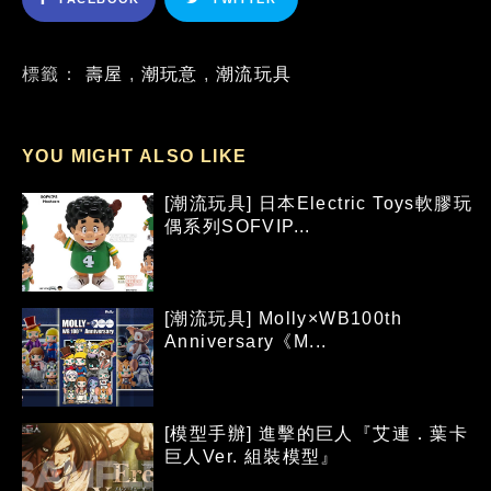
標籤：
壽屋
,
潮玩意
,
潮流玩具
YOU MIGHT ALSO LIKE
[潮流玩具] 日本Electric Toys軟膠玩
偶系列SOFVIP...
[潮流玩具] Molly×WB100th
Anniversary《M...
[模型手辦] 進擊的巨人『艾連．葉卡
巨人Ver. 組裝模型』