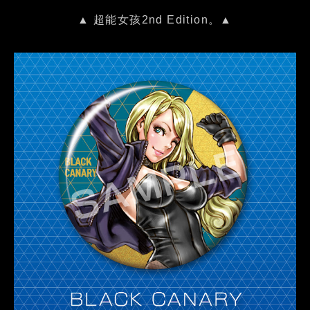
▲ 超能女孩2nd Edition。▲