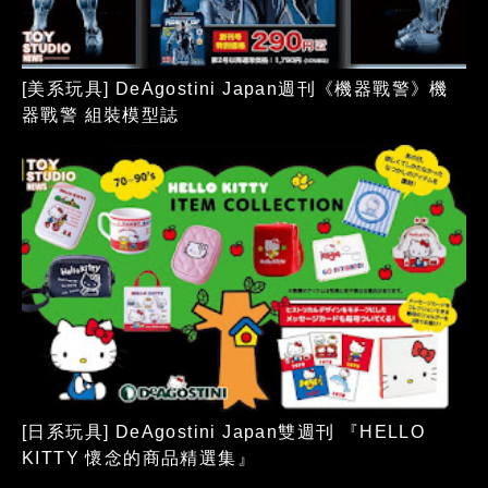
[美系玩具] DeAgostini Japan週刊《機器戰警》機
器戰警 組裝模型誌
[日系玩具] DeAgostini Japan雙週刊 『HELLO
KITTY 懷念的商品精選集』