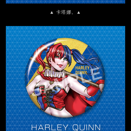
▲ 卡塔娜。▲