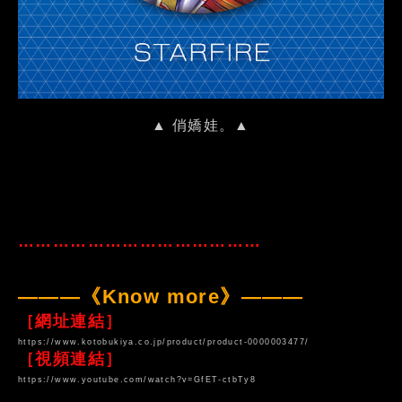
▲ 俏嬌娃。▲
……………………………………
———《Know more》———
［網址連結］
https://www.kotobukiya.co.jp/product/product-0000003477/
［視頻連結］
https://www.youtube.com/watch?v=GfET-ctbTy8