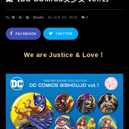
By
潮・玩・媒・Studio
At 11月 04, 2019
0
FACEBOOK
TWITTER
We are Justice & Love！