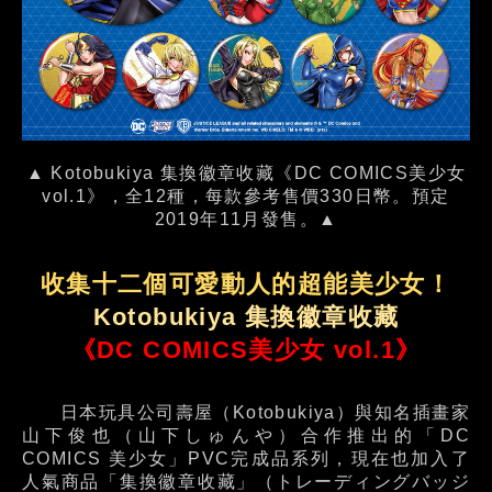
▲ Kotobukiya 集換徽章收藏《DC COMICS美少女
vol.1》，全12種，每款參考售價330日幣。預定
2019年11月發售。▲
收集十二個可愛動人的超能美少女！
Kotobukiya 集換徽章收藏
《DC COMICS美少女 vol.1》
日本玩具公司壽屋（Kotobukiya）與知名插畫家
山下俊也（山下しゅんや）合作推出的「DC
COMICS 美少女」PVC完成品系列，現在也加入了
人氣商品「集換徽章收藏」（トレーディングバッジ