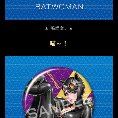
▲ 蝙蝠女。▲
喵～！