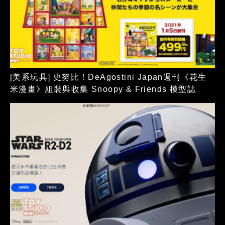
[美系玩具] 史努比！DeAgostini Japan週刊《花生
米漫畫》組裝與收集 Snoopy & Friends 模型誌