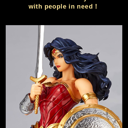
with people in need！