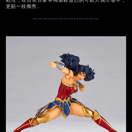
動性，在目前百家爭鳴廝殺激烈的可動人偶市場中，
更顯一枝獨秀。
…………………………………