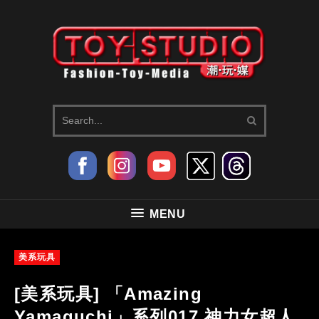
MENU
美系玩具
[美系玩具] 「Amazing
Yamaguchi」系列017 神力女超人