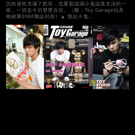
訪的過程充滿了歡笑，也重新認識小鬼認真生活的一
面，一切迄今仍歷歷在目。（圖：Toy Garage玩具
格納庫006#雜誌封面）▲ 憶起小鬼...