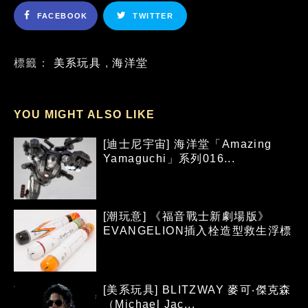
FACEBOOK
TWITTER
標籤：
美系玩具
,
海洋堂
YOU MIGHT ALSO LIKE
[迪士尼宇宙] 海洋堂「Amazing
Yamaguchi」系列016...
[潮玩意] 《福音戰士新劇場版》
EVANGELION插入栓造型救生浮標
[美系玩具] BLITZWAY 麥可‧傑克森
（Michael Jac...