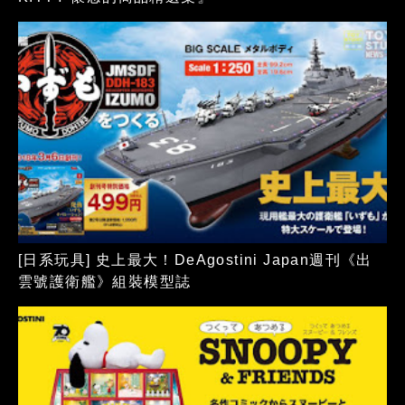
[日系玩具] 史上最大！DeAgostini Japan週刊《出
雲號護衛艦》組裝模型誌