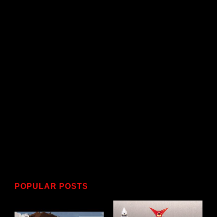
POPULAR POSTS