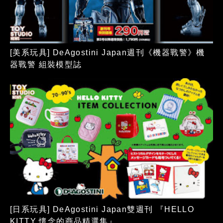
[美系玩具] DeAgostini Japan週刊《機器戰警》機
器戰警 組裝模型誌
[日系玩具] DeAgostini Japan雙週刊 『HELLO
KITTY 懷念的商品精選集』