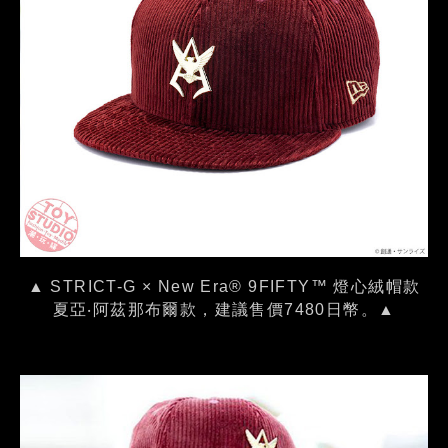
▲ STRICT-G × New Era® 9FIFTY™ 燈心絨帽款
夏亞‧阿茲那布爾款，建議售價7480日幣。▲