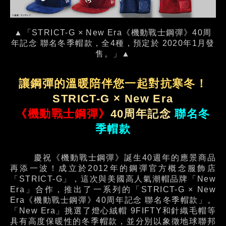
▲「STRICT-G × New Era《機動戰士鋼彈》40周
年記念 聯名冬季帽款，全4種，預定於 2020年1月發
售。」▲
讓鋼彈的溫暖陪伴您一起對抗寒冬！
STRICT-G × New Era
《機動戰士鋼彈》
40周年記念
聯名冬
季帽款
慶祝《機動戰士鋼彈》誕生40週年的應景商品
再添一波！成立於2012年的鋼彈官方概念服飾店
「STRICT-G」，這次與美國高人氣潮帽品牌「New
Era」合作，推出了一系列的「STRICT-G × New
Era《機動戰士鋼彈》40周年記念 聯名冬季帽款」。
「New Era」挑選了燈心絨帽 9FIFTY和針織毛帽等
具有高度保暖性的冬季帽款，並分別以象徵地球聯邦