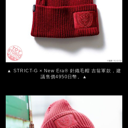
▲ STRICT-G × New Era® 針織毛帽 吉翁軍款，建
議售價4950日幣。▲