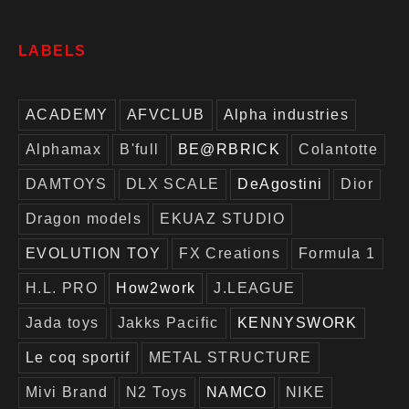
LABELS
ACADEMY
AFVCLUB
Alpha industries
Alphamax
B'full
BE@RBRICK
Colantotte
DAMTOYS
DLX SCALE
DeAgostini
Dior
Dragon models
EKUAZ STUDIO
EVOLUTION TOY
FX Creations
Formula 1
H.L. PRO
How2work
J.LEAGUE
Jada toys
Jakks Pacific
KENNYSWORK
Le coq sportif
METAL STRUCTURE
Mivi Brand
N2 Toys
NAMCO
NIKE