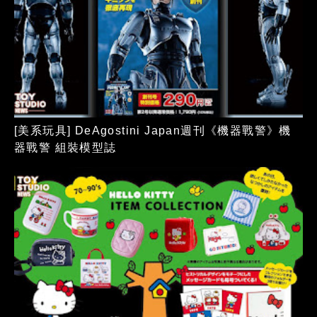
[美系玩具] DeAgostini Japan週刊《機器戰警》機
器戰警 組裝模型誌