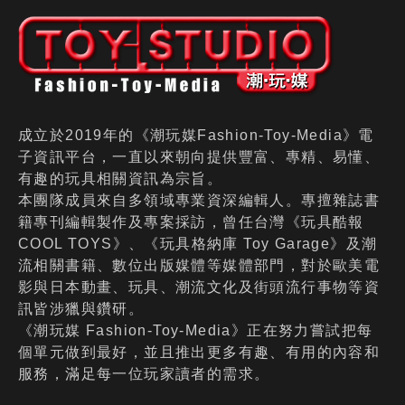
成立於2019年的《潮玩媒Fashion-Toy-Media》電
子資訊平台，一直以來朝向提供豐富、專精、易懂、
有趣的玩具相關資訊為宗旨。
本團隊成員來自多領域專業資深編輯人。專擅雜誌書
籍專刊編輯製作及專案採訪，曾任台灣《玩具酷報
COOL TOYS》、《玩具格納庫 Toy Garage》及潮
流相關書籍、數位出版媒體等媒體部門，對於歐美電
影與日本動畫、玩具、潮流文化及街頭流行事物等資
訊皆涉獵與鑽研。
《潮玩媒 Fashion-Toy-Media》正在努力嘗試把每
個單元做到最好，並且推出更多有趣、有用的內容和
服務，滿足每一位玩家讀者的需求。