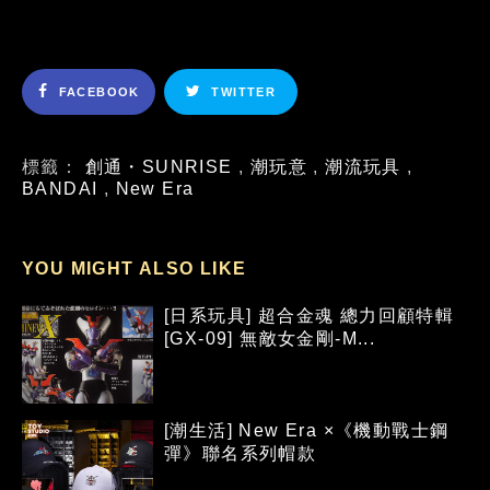
FACEBOOK
TWITTER
標籤：
創通・SUNRISE
,
潮玩意
,
潮流玩具
,
BANDAI
,
New Era
YOU MIGHT ALSO LIKE
[日系玩具] 超合金魂 總力回顧特輯
[GX-09] 無敵女金剛-M...
[潮生活] New Era ×《機動戰士鋼
彈》聯名系列帽款