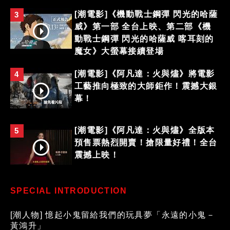
[潮電影]《機動戰士鋼彈 閃光的哈薩
3
威》第一部 全台上映、第二部《機
動戰士鋼彈 閃光的哈薩威 喀耳刻的
魔女》大螢幕接續登場
[潮電影]《阿凡達：火與燼》將電影
4
工藝推向極致的大師鉅作！震撼大銀
幕！
[潮電影]《阿凡達：火與燼》全版本
5
預售票熱烈開賣！搶限量好禮！全台
震撼上映！
SPECIAL INTRODUCTION
[潮人物] 憶起小鬼留給我們的玩具夢「永遠的小鬼－
黃鴻升」