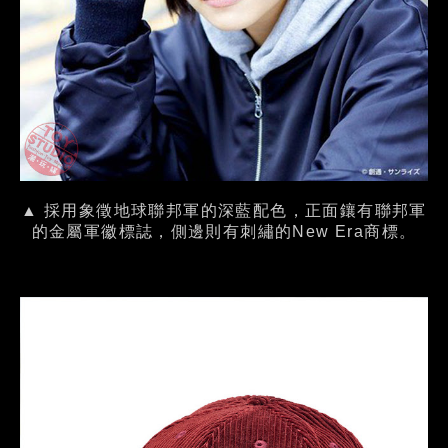
▲ 採用象徵地球聯邦軍的深藍配色，正面鑲有聯邦軍
的金屬軍徽標誌，側邊則有刺繡的New Era商標。