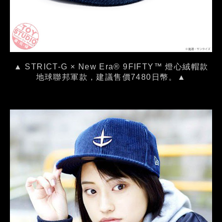
▲ STRICT-G × New Era® 9FIFTY™ 燈心絨帽款
地球聯邦軍款，建議售價7480日幣。▲