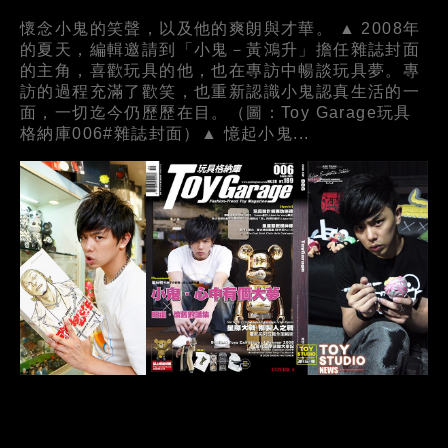
懷念小鬼的笑聲，以及他的爽朗與才華。 ▲ 2008年
的夏天，編輯邀請到「小鬼－黃鴻升」擔任雜誌封面
的主角，喜歡玩具的他，也在專訪中暢談玩具夢。專
訪的過程充滿了歡笑，也重新認識小鬼認真生活的一
面，一切迄今仍歷歷在目。（圖：Toy Garage玩具
格納庫006#雜誌封面）▲ 憶起小鬼...