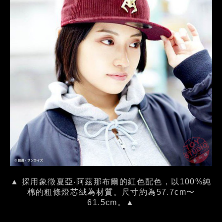
▲ 採用象徵夏亞‧阿茲那布爾的紅色配色，以100%純
棉的粗條燈芯絨為材質。尺寸約為57.7cm〜
61.5cm。▲