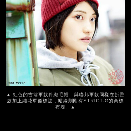
▲ 紅色的吉翁軍款針織毛帽，與聯邦軍款同樣在折疊
處加上繡花軍徽標誌，帽緣則附有STRICT-G的商標
布塊。▲