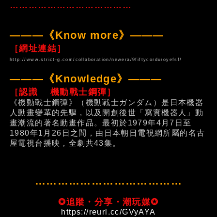
…………………………………
———《Know more》———
［網址連結］
http://www.strict-g.com/collaboration/newera/9fiftycorduroyefsf/
———《Knowledge》———
［認識 機動戰士鋼彈］
《機動戰士鋼彈》（機動戦士ガンダム）是日本機器
人動畫變革的先驅，以及開創後世「寫實機器人」動
畫潮流的著名動畫作品。最初於1979年4月7日至
1980年1月26日之間，由日本朝日電視網所屬的名古
屋電視台播映，全劇共43集。
…………………………………
✪追蹤・分享・潮玩媒✪
https://reurl.cc/GVyAYA