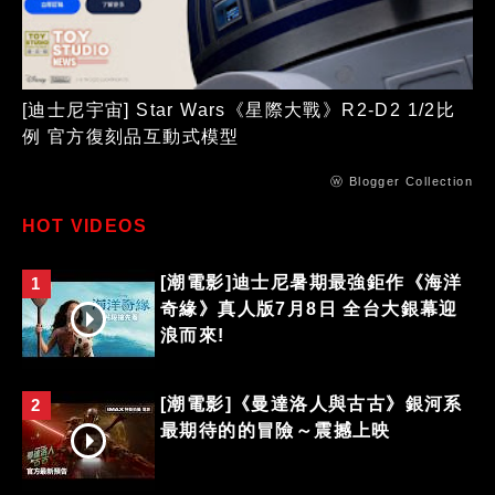
[迪士尼宇宙] Star Wars《星際大戰》R2-D2 1/2比
例 官方復刻品互動式模型
ⓦ Blogger Collection
HOT VIDEOS
[潮電影]迪士尼暑期最強鉅作《海洋
1
奇緣》真人版7月8日 全台大銀幕迎
浪而來!
[潮電影]《曼達洛人與古古》銀河系
2
最期待的的冒險～震撼上映