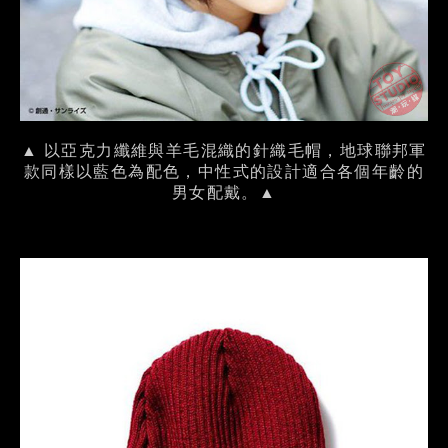
▲ 以亞克力纖維與羊毛混織的針織毛帽，地球聯邦軍
款同樣以藍色為配色，中性式的設計適合各個年齡的
男女配戴。▲