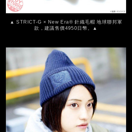
▲ STRICT-G × New Era® 針織毛帽 地球聯邦軍
款，建議售價4950日幣。▲