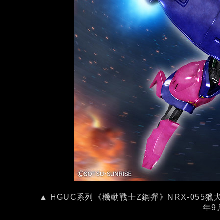
▲ HGUC系列《機動戰士Z鋼彈》NRX-055獵
年9