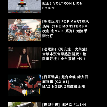
獸王》VOLTRON LION
FORCE
[潮流玩具] POP MART泡泡
瑪特《THE MONSTERS ×
橫山 宏Ma.K.系列》潮流手
辦公仔
[潮電影]《阿凡達：火與燼》
全版本預售票熱烈開賣！搶
限量好禮！全台震撼上映！
[日系玩具] 超合金魂 總力回
顧特輯 [GX-01]
MAZINGER Z無敵鐵金剛
[模型手辦] 海洋堂『1/144