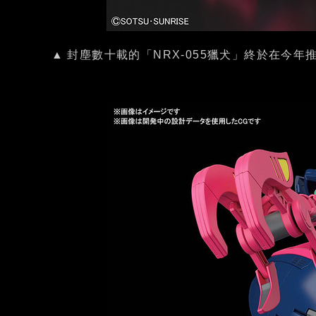
▲ 封塵數十載的「NRX-055獵犬」終於在今