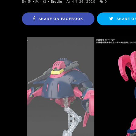
By
潮・玩・媒・Studio
At 4月 26, 2020
0
SHARE ON FACEBOOK
SHARE O