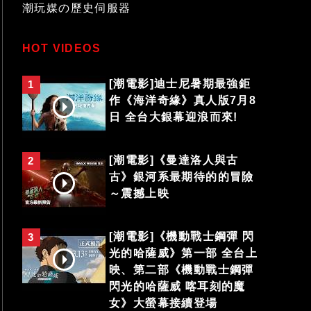
潮玩媒の歷史伺服器
HOT VIDEOS
[潮電影]迪士尼暑期最強鉅
1
作《海洋奇緣》真人版7月8
日 全台大銀幕迎浪而來!
[潮電影]《曼達洛人與古
2
古》銀河系最期待的的冒險
～震撼上映
[潮電影]《機動戰士鋼彈 閃
3
光的哈薩威》第一部 全台上
映、第二部《機動戰士鋼彈
閃光的哈薩威 喀耳刻的魔
女》大螢幕接續登場