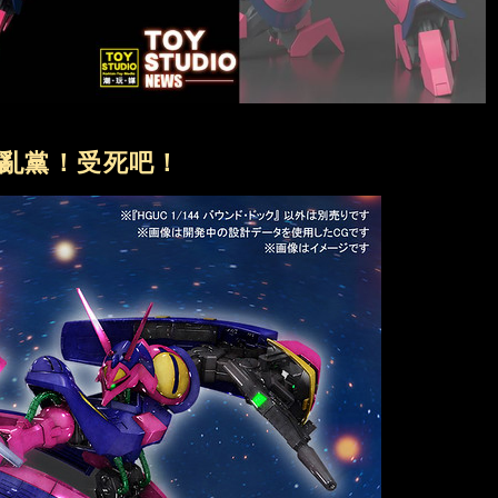
亂黨！受死吧！