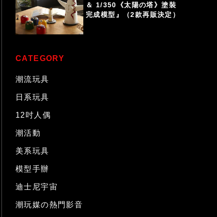
＆ 1/350《太陽の塔》塗裝
完成模型』（2款再販決定）
CATEGORY
潮流玩具
日系玩具
12吋人偶
潮活動
美系玩具
模型手辦
迪士尼宇宙
潮玩媒の熱門影音