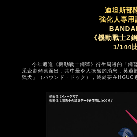
迪坦斯部
強化人專用
BANDA
《機動戰士Z鋼
1/14
今年適逢《機動戰士鋼彈》衍生周邊的「鋼普拉（
采企劃傾巢而出，其中最令人振奮的消息，莫過於
獵犬」（バウンド・ドック），終於要在HGUC