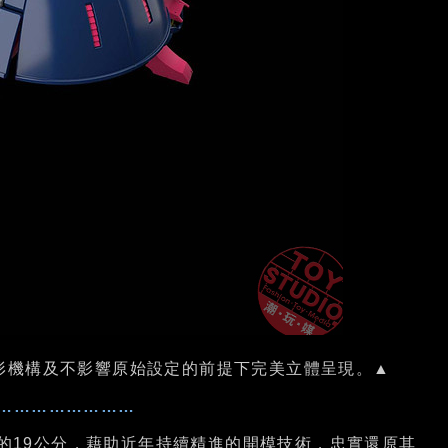
形機構及不影響原始設定的前提下完美立體呈現。▲
……………………
見的19公分，藉助近年持續精進的開模技術，忠實還原其