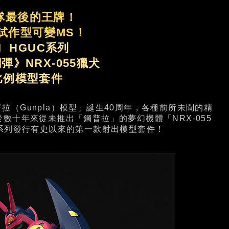
隊最後的王牌！
試作型可變MS！
I HGUC系列
彈》NRX-055獵犬
4比例模型套件
Gunpla）模型」誕生40周年，各種前所未聞的精
數十年來從未推出「鋼普拉」的夢幻機體「NRX-055
系列發行有史以來的第一款射出模型套件！