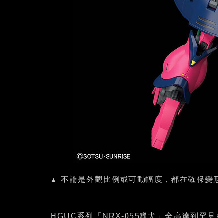
▲ 不論是外觀比例或可動幅度，都在確保變
……………
HGUC系列「NRX-055獵犬」全高達到罕