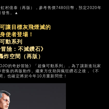
虹村億泰（再版），參考售價7480日幣，預定2020年
月發售。▲
可讓目標灰飛煙滅的
身使者登場！
可動系列
奇妙冒險：不滅鑽石》
 轟炸空間（再版）
JOJO的奇妙冒險》「超像可動系列」，為了讓新進玩家
串密集的再版動作。繼東方仗助與瘋狂鑽石之後，《不
間」也確定將於今年10月重新問世！