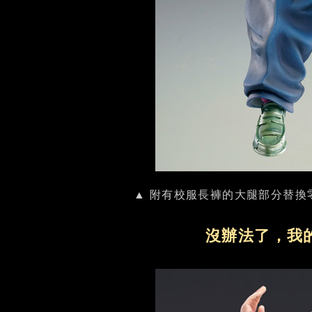
▲ 附有校服長褲的大腿部分替換
沒辦法了，我