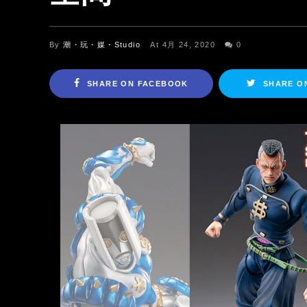
By
潮・玩・媒・Studio
At 4月 24, 2020
0
SHARE ON FACEBOOK
SHARE O