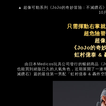
▲ 超像可動系列《JoJo的奇妙冒險：不滅鑽石》
10
只需揮動右掌就
超危險替
超像
《JoJo的
虹村億泰 &
由日本Medicos玩具公司發行的暢銷商品《
也能買到絕版已久的人氣角色，近期展開了一連
滅鑽石》篇的最佳第一男配「虹村億泰 & 轟炸空