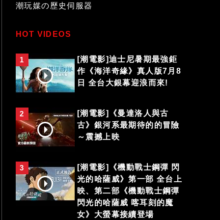
潮玩媒の歷史伺服器
HOT VIDEOS
[潮電影]迪士尼暑期最強鉅
1
作《海洋奇緣》真人版7月8
日 全台大銀幕迎浪而來!
[潮電影]《曼達洛人與古
2
古》銀河系最期待的的冒險
～震撼上映
[潮電影]《機動戰士鋼彈 閃
3
光的哈薩威》第一部 全台上
映、第二部《機動戰士鋼彈
閃光的哈薩威 喀耳刻的魔
女》大螢幕接續登場