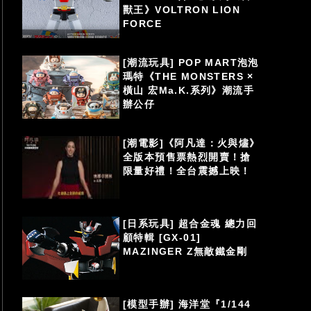
獸王》VOLTRON LION
FORCE
[潮流玩具] POP MART泡泡
瑪特《THE MONSTERS ×
橫山 宏Ma.K.系列》潮流手
辦公仔
[潮電影]《阿凡達：火與燼》
全版本預售票熱烈開賣！搶
限量好禮！全台震撼上映！
[日系玩具] 超合金魂 總力回
顧特輯 [GX-01]
MAZINGER Z無敵鐵金剛
[模型手辦] 海洋堂『1/144