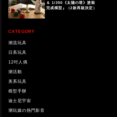
＆ 1/350《太陽の塔》塗裝
完成模型』（2款再販決定）
CATEGORY
潮流玩具
日系玩具
12吋人偶
潮活動
美系玩具
模型手辦
迪士尼宇宙
潮玩媒の熱門影音