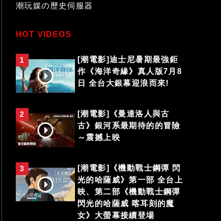
潮玩媒の歷史伺服器
HOT VIDEOS
[潮電影]迪士尼暑期最強鉅
1
作《海洋奇緣》真人版7月8
日 全台大銀幕迎浪而來!
[潮電影]《曼達洛人與古
2
古》銀河系最期待的的冒險
～震撼上映
[潮電影]《機動戰士鋼彈 閃
3
光的哈薩威》第一部 全台上
映、第二部《機動戰士鋼彈
閃光的哈薩威 喀耳刻的魔
女》大螢幕接續登場