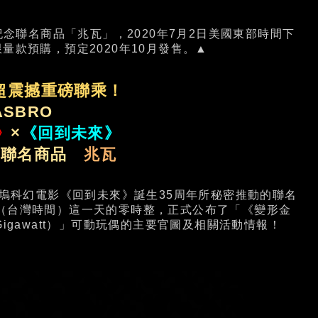
年紀念聯名商品「兆瓦」，2020年7月2日美國東部時間下
放限量款預購，預定2020年10月發售。▲
超震撼重磅聯乘！
ASBRO
》
×
《回到未來》
念聯名商品
兆瓦
塢科幻電影《回到未來》誕生35周年所秘密推動的聯名
日（台灣時間）這一天的零時整，正式公布了「《變形金
igawatt）」可動玩偶的主要官圖及相關活動情報！