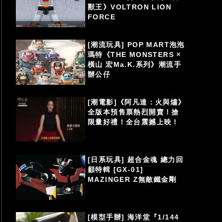
獸王》VOLTRON LION
FORCE
[潮流玩具] POP MART泡泡
瑪特《THE MONSTERS ×
橫山 宏Ma.K.系列》潮流手
辦公仔
[潮電影]《阿凡達：火與燼》
全版本預售票熱烈開賣！搶
限量好禮！全台震撼上映！
[日系玩具] 超合金魂 總力回
顧特輯 [GX-01]
MAZINGER Z無敵鐵金剛
[模型手辦] 海洋堂『1/144