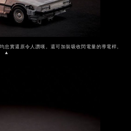
節均忠實還原令人讚嘆。還可加裝吸收閃電量的導電桿。
▲