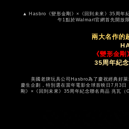
▲ Hasbro《變形金剛》×《回到未來》35周
午1點於Walmart官網首先開
兩大名作的
H
《變形金剛
35周年紀
美國老牌玩具公司Hasbro為了慶祝經典好萊
慶生企劃，特別選在當年電影全球首映日7月3
剛》×《回到未來》35周年紀念聯名商品 兆瓦（G