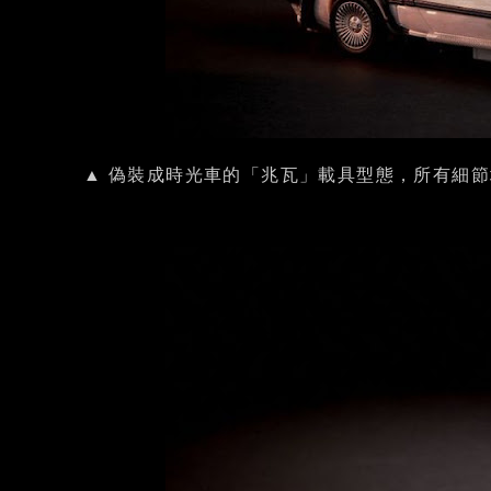
▲ 偽裝成時光車的「兆瓦」載具型態，所有細