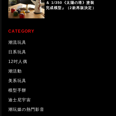
＆ 1/350《太陽の塔》塗裝
完成模型』（2款再販決定）
CATEGORY
潮流玩具
日系玩具
12吋人偶
潮活動
美系玩具
模型手辦
迪士尼宇宙
潮玩媒の熱門影音