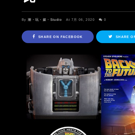
By
潮・玩・媒・Studio
At 7月 06, 2020
0
SHARE ON FACEBOOK
SHARE O