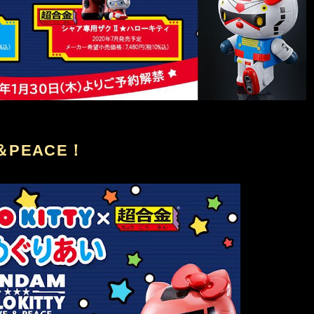
＆PEACE！