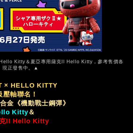
llo Kitty＆夏亞專用薩克II Hello Kitty，參考售價各
幣。現正發售中。▲
T × HELLO KITTY
級壓軸聯名！
its超合金《機動戰士鋼彈》
lo Kitty
＆
 Hello Kitty