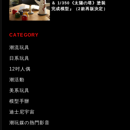
＆ 1/350《太陽の塔》塗裝
完成模型』（2款再販決定）
CATEGORY
潮流玩具
日系玩具
12吋人偶
潮活動
美系玩具
模型手辦
迪士尼宇宙
潮玩媒の熱門影音