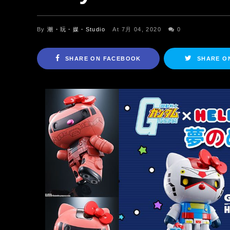
By
潮・玩・媒・Studio
At 7月 04, 2020
0
SHARE ON FACEBOOK
SHARE O