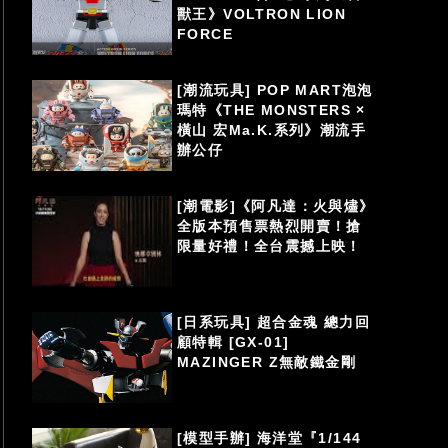
獸王》VOLTRON LION
FORCE
[潮流玩具] POP MART泡泡
瑪特《THE MONSTERS ×
橫山 宏Ma.K.系列》潮流手
辦公仔
[潮電影]《阿凡達：火與燼》
全版本預售票熱烈開賣！搶
限量好禮！全台震撼上映！
[日系玩具] 超合金魂 總力回
顧特輯 [GX-01]
MAZINGER Z無敵鐵金剛
[模型手辦] 海洋堂『1/144