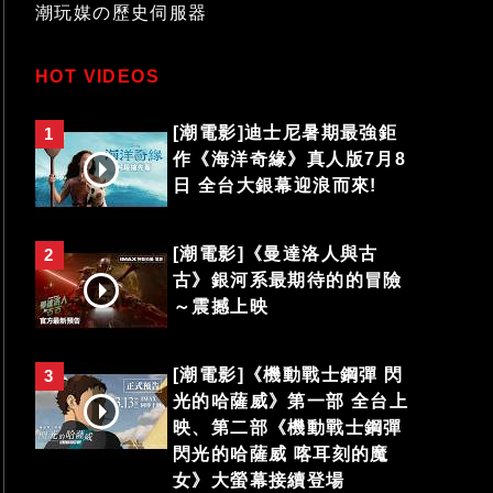
潮玩媒の歷史伺服器
HOT VIDEOS
[潮電影]迪士尼暑期最強鉅
1
作《海洋奇緣》真人版7月8
日 全台大銀幕迎浪而來!
[潮電影]《曼達洛人與古
2
古》銀河系最期待的的冒險
～震撼上映
[潮電影]《機動戰士鋼彈 閃
3
光的哈薩威》第一部 全台上
映、第二部《機動戰士鋼彈
閃光的哈薩威 喀耳刻的魔
女》大螢幕接續登場