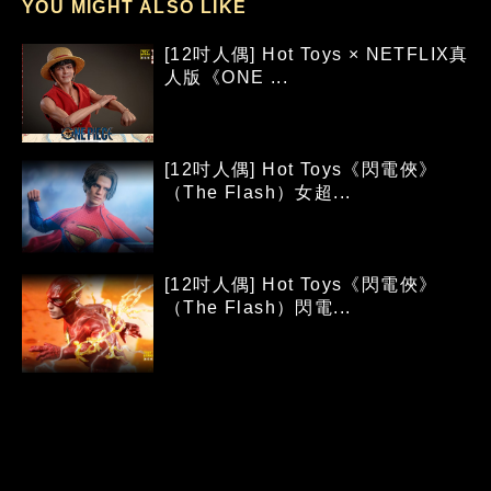
YOU MIGHT ALSO LIKE
[12吋人偶] Hot Toys × NETFLIX真
人版《ONE ...
[12吋人偶] Hot Toys《閃電俠》
（The Flash）女超...
[12吋人偶] Hot Toys《閃電俠》
（The Flash）閃電...