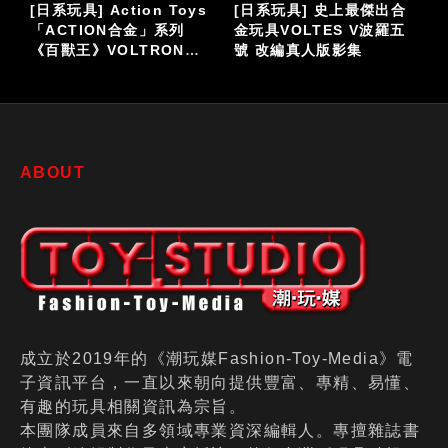
[潮流玩具] 46年老店 台中
[潮流玩具] POP MART泡
西洋城玩具 最後的巡禮回
泡瑪特《THE
顧
MONSTERS × 橫山 宏
Ma.K.系列》潮流手辦公仔
ABOUT
成立於2019年的《潮玩媒Fashion-Toy-Media》電
子資訊平台，一直以來朝向提供豐富、專精、易懂、
有趣的玩具相關資訊為宗旨。
本團隊成員來自多領域專業資深編輯人。專擅雜誌書