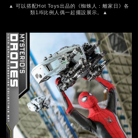
▲ 可以搭配Hot Toys出品的《蜘蛛人：離家日》各
類1/6比例人偶一起擺設展示。▲