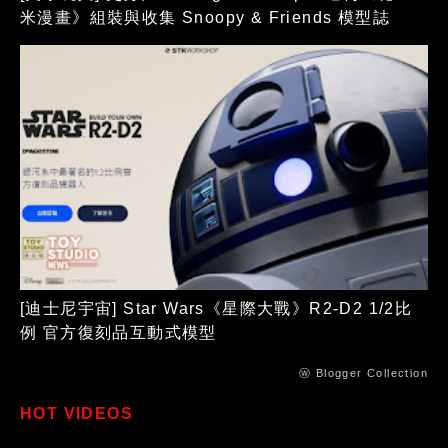
米漫畫》組裝與收集 Snoopy & Friends 模型誌
[迪士尼宇宙] Star Wars《星際大戰》R2-D2 1/2比
例 官方復刻品互動式模型
ⓦ Blogger Collection
HOT VIDEOS