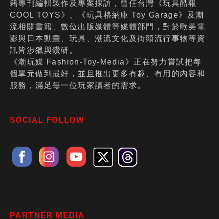
籍專刊編輯製作及專案採訪，曾任台灣《玩具酷報
COOL TOYS》、《玩具格納庫 Toy Garage》及潮
流相關書籍、數位出版媒體等媒體部門，對於歐美電
影與日本動畫、玩具、潮流文化及街頭流行事物等資
訊皆涉獵與鑽研。
《潮玩媒 Fashion-Toy-Media》正在努力嘗試把每
個單元做到最好，並且推出更多有趣、有用的內容和
服務，滿足每一位玩家讀者的需求。
SOCIAL FOLLOW
PARTNER MEDIA