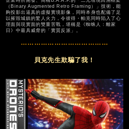
企業時所開發、簡稱B.A.R.F.的「二元增境回溯框架
（Binary Augmented Retro Framing）」技術，能
夠投影出逼真的虛擬實境影像，同時本身也配備了足
以摧毀城鎮的驚人火力，令彼得・帕克同時陷入了心
理面與現實面的雙重苦戰，堪稱是《蜘蛛人：離家
日》中最具威脅的「實質反派」。
…………………………………
貝克先生欺騙了我！