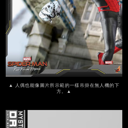
▲ 人偶也能像圖片所示範的一樣吊掛在無人機的下
方。▲