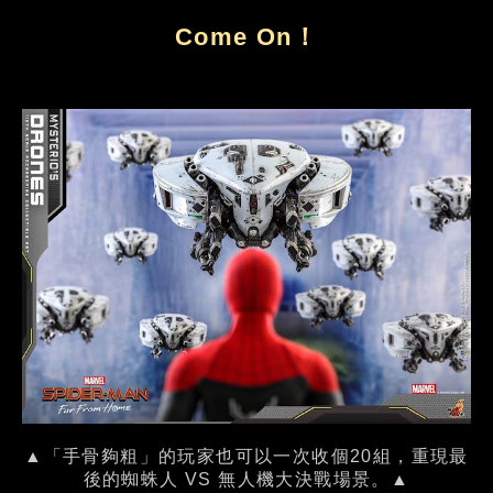
Come On！
▲「手骨夠粗」的玩家也可以一次收個20組，重現最
後的蜘蛛人 VS 無人機大決戰場景。▲