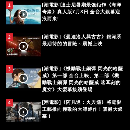
[潮電影]迪士尼暑期最強鉅作《海洋
1
奇緣》真人版7月8日 全台大銀幕迎
浪而來!
[潮電影]《曼達洛人與古古》銀河系
2
最期待的的冒險～震撼上映
[潮電影]《機動戰士鋼彈 閃光的哈薩
3
威》第一部 全台上映、第二部《機
動戰士鋼彈 閃光的哈薩威 喀耳刻的
魔女》大螢幕接續登場
[潮電影]《阿凡達：火與燼》將電影
4
工藝推向極致的大師鉅作！震撼大銀
幕！