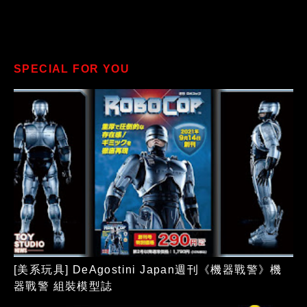
SPECIAL FOR YOU
[美系玩具] DeAgostini Japan週刊《機器戰警》機
器戰警 組裝模型誌