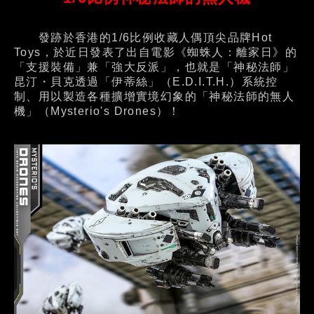
發跡於香港的1/6比例收藏人偶頂尖品牌Hot
Toys，於近日發表了出自電影《蜘蛛人：離家日》的
「支援裝備」兼「強大反派」，也就是「神秘法師」
昆汀・貝克透過「伊蒂絲」（E.D.I.T.H.）系統控
制、用以製造各種擴增實境幻象的「神秘法師的無人
機」（Mysterio's Drones）！