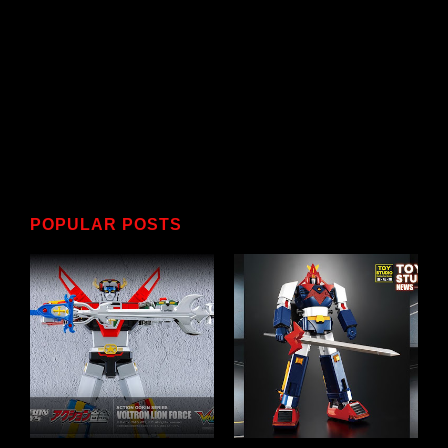
POPULAR POSTS