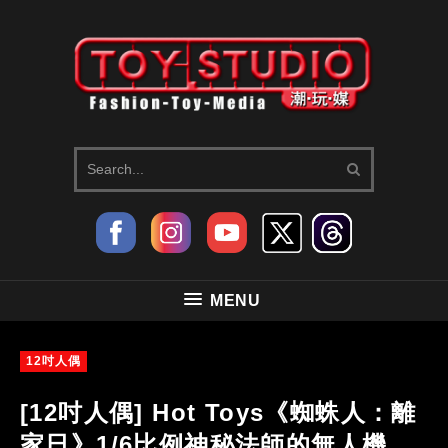
MENU
12吋人偶
[12吋人偶] Hot Toys《蜘蛛人：離
家日》1/6比例神秘法師的無人機