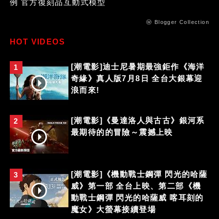
例 官方復刻品互動式模型
ⓦ Blogger Collection
HOT VIDEOS
[潮電影]迪士尼暑期最強鉅作《海洋
1
奇緣》真人版7月8日 全台大銀幕迎
浪而來!
[潮電影]《曼達洛人與古古》銀河系
2
最期待的的冒險～震撼上映
[潮電影]《機動戰士鋼彈 閃光的哈薩
3
威》第一部 全台上映、第二部《機
動戰士鋼彈 閃光的哈薩威 喀耳刻的
魔女》大螢幕接續登場