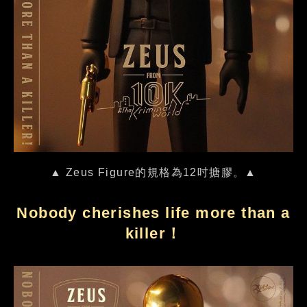
▲ Zeus Figure的規格為12吋搪膠。▲
Nobody cherishes life more than a
killer！