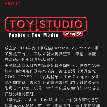
ABOUT
成立於2019年的《潮玩媒Fashion-Toy-Media》電
子資訊平台，一直以來朝向提供豐富、專精、易懂、
有趣的玩具相關資訊為宗旨。
本團隊成員來自多領域專業資深編輯人。專擅雜誌書
籍專刊編輯製作及專案採訪，曾任台灣《玩具酷報
COOL TOYS》、《玩具格納庫 Toy Garage》及潮
流相關書籍、數位出版媒體等媒體部門，對於歐美電
影與日本動畫、玩具、潮流文化及街頭流行事物等資
訊皆涉獵與鑽研。
《潮玩媒 Fashion-Toy-Media》正在努力嘗試把每
個單元做到最好，並且推出更多有趣、有用的內容和