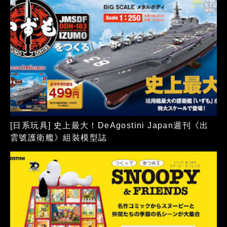
[日系玩具] 史上最大！DeAgostini Japan週刊《出
雲號護衛艦》組裝模型誌