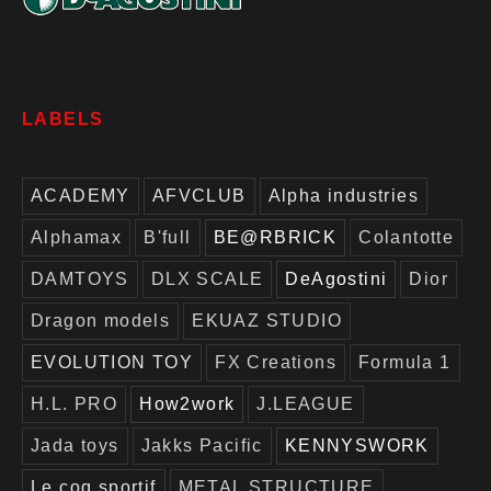
LABELS
ACADEMY
AFVCLUB
Alpha industries
Alphamax
B'full
BE@RBRICK
Colantotte
DAMTOYS
DLX SCALE
DeAgostini
Dior
Dragon models
EKUAZ STUDIO
EVOLUTION TOY
FX Creations
Formula 1
H.L. PRO
How2work
J.LEAGUE
Jada toys
Jakks Pacific
KENNYSWORK
Le coq sportif
METAL STRUCTURE