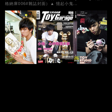
格納庫006#雜誌封面）▲ 憶起小鬼...