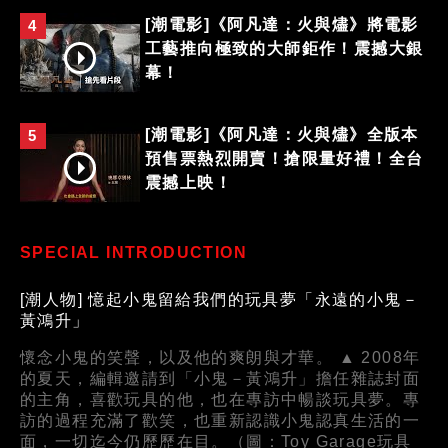
[潮電影]《阿凡達：火與燼》將電影
4
工藝推向極致的大師鉅作！震撼大銀
幕！
[潮電影]《阿凡達：火與燼》全版本
5
預售票熱烈開賣！搶限量好禮！全台
震撼上映！
SPECIAL INTRODUCTION
[潮人物] 憶起小鬼留給我們的玩具夢「永遠的小鬼－
黃鴻升」
懷念小鬼的笑聲，以及他的爽朗與才華。 ▲ 2008年
的夏天，編輯邀請到「小鬼－黃鴻升」擔任雜誌封面
的主角，喜歡玩具的他，也在專訪中暢談玩具夢。專
訪的過程充滿了歡笑，也重新認識小鬼認真生活的一
面，一切迄今仍歷歷在目。（圖：Toy Garage玩具