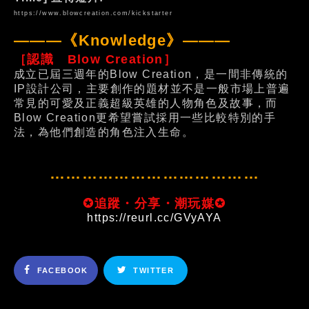
https://www.blowcreation.com/kickstarter
———《Knowledge》———
［認識 Blow Creation］
成立已屆三週年的Blow Creation，是一間非傳統的
IP設計公司，主要創作的題材並不是一般市場上普遍
常見的可愛及正義超級英雄的人物角色及故事，而
Blow Creation更希望嘗試採用一些比較特別的手
法，為他們創造的角色注入生命。
…………………………………
✪追蹤・分享・潮玩媒✪
https://reurl.cc/GVyAYA
FACEBOOK
TWITTER