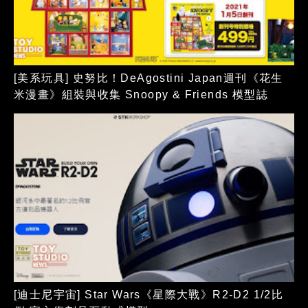
[美系玩具] 史努比！DeAgostini Japan週刊《花生
米漫畫》組裝與收集 Snoopy & Friends 模型誌
[迪士尼宇宙] Star Wars《星際大戰》R2-D2 1/2比