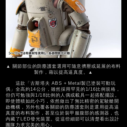
▲ 關節部位的防塵護套選用可隨意擠壓或延展的布料
製作，藉以提高逼真度。▲
這款「古斯塔夫 ABS + Metal製已塗裝可動玩
偶」全高約14公分，雖然採用罕見的1/16比例規格，
但仍可勉強與1/18比例的人偶或載具一起搭配擺設。
即使體積如此小巧，依然做出了無比精密的駕駛艙開
啟機構，另外包覆各關節的防塵護套則是選用提高逼
真度的布料製作，甚至位於裝甲服腹部的感測器，也
內藏了LED發光裝置。從這些細節可以清楚看出設計
團隊力求完美的用心。