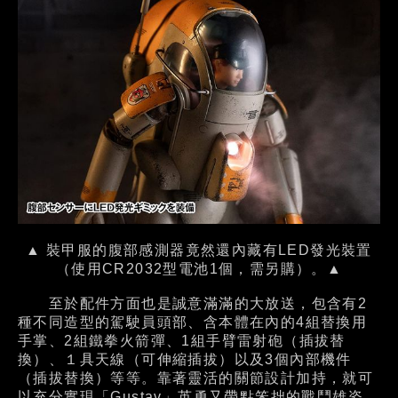
▲ 裝甲服的腹部感測器竟然還內藏有LED發光裝置
（使用CR2032型電池1個，需另購）。▲
至於配件方面也是誠意滿滿的大放送，包含有2
種不同造型的駕駛員頭部、含本體在內的4組替換用
手掌、2組鐵拳火箭彈、1組手臂雷射砲（插拔替
換）、１具天線（可伸縮插拔）以及3個內部機件
（插拔替換）等等。靠著靈活的關節設計加持，就可
以充分實現「Gustav」英勇又帶點笨拙的戰鬥雄姿