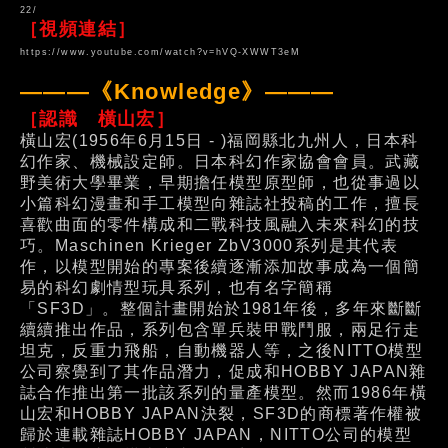
22/
［視頻連結］
https://www.youtube.com/watch?v=hVQ-XWWT3eM
———《Knowledge》———
［認識 橫山宏］
橫山宏(1956年6月15日 - )福岡縣北九州人，日本科
幻作家、機械設定師。日本科幻作家協會會員。武藏
野美術大學畢業，早期擔任模型原型師，也從事過以
小篇科幻漫畫和手工模型向雜誌社投稿的工作，擅長
喜歡曲面的零件構成和二戰科技風融入未來科幻的技
巧。Maschinen Krieger ZbV3000系列是其代表
作，以模型開始的專案後續逐漸添加故事成為一個簡
易的科幻劇情型玩具系列，也有名字簡稱
「SF3D」。整個計畫開始於1981年後，多年來斷斷
續續推出作品，系列包含單兵裝甲戰鬥服，兩足行走
坦克，反重力飛船，自動機器人等，之後NITTO模型
公司察覺到了其作品潛力，促成和HOBBY JAPAN雜
誌合作推出第一批該系列的量產模型。然而1986年橫
山宏和HOBBY JAPAN決裂，SF3D的商標著作權被
歸於連載雜誌HOBBY JAPAN，NITTO公司的模型