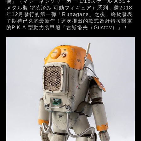
偶」（マシーネンクリーガー 1/16スケール ABS＋
メタル製 塗装済み 可動フィギュア）系列，繼2018
年12月發行的第一彈「Runagans」之後，終於發表
了期待已久的最新作！這次推出的款式為舒特拉爾軍
的P.K.A.型動力裝甲服「古斯塔夫（Gustav）」！