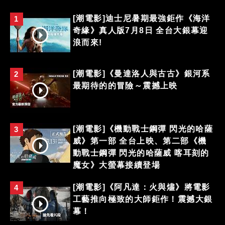
[潮電影]迪士尼暑期最強鉅作《海洋
1
奇緣》真人版7月8日 全台大銀幕迎
浪而來!
[潮電影]《曼達洛人與古古》銀河系
2
最期待的的冒險～震撼上映
[潮電影]《機動戰士鋼彈 閃光的哈薩
3
威》第一部 全台上映、第二部《機
動戰士鋼彈 閃光的哈薩威 喀耳刻的
魔女》大螢幕接續登場
[潮電影]《阿凡達：火與燼》將電影
4
工藝推向極致的大師鉅作！震撼大銀
幕！