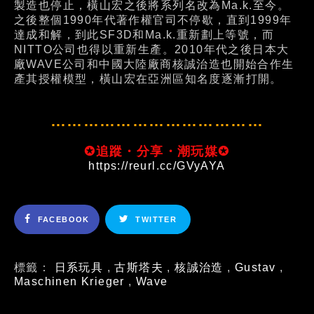
製造也停止，橫山宏之後將系列名改為Ma.k.至今。
之後整個1990年代著作權官司不停歇，直到1999年
達成和解，到此SF3D和Ma.k.重新劃上等號，而
NITTO公司也得以重新生產。2010年代之後日本大
廠WAVE公司和中國大陸廠商核誠治造也開始合作生
產其授權模型，橫山宏在亞洲區知名度逐漸打開。
…………………………………
✪追蹤・分享・潮玩媒✪
https://reurl.cc/GVyAYA
FACEBOOK
TWITTER
標籤：
日系玩具
,
古斯塔夫
,
核誠治造
,
Gustav
,
Maschinen Krieger
,
Wave