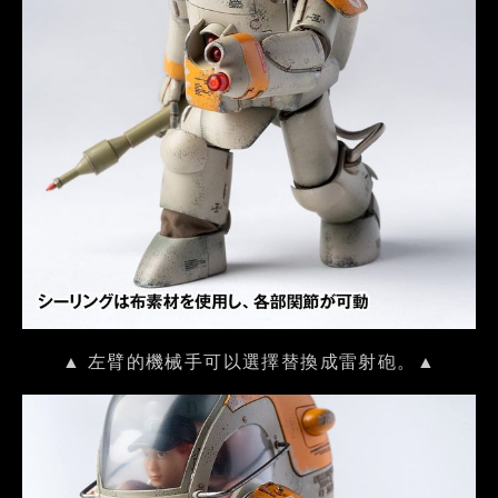
▲ 左臂的機械手可以選擇替換成雷射砲。▲