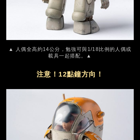
▲ 人偶全高約14公分，勉強可與1/18比例的人偶或
載具一起搭配。▲
注意！12點鐘方向！