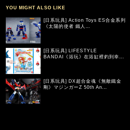
YOU MIGHT ALSO LIKE
[日系玩具] Action Toys ES合金系列
《太陽的使者 鐵人...
[日系玩具] LIFESTYLE
BANDAI《浴玩》在浴缸裡釣到幸...
[日系玩具] DX超合金魂《無敵鐵金
剛》マジンガーZ 50th An...