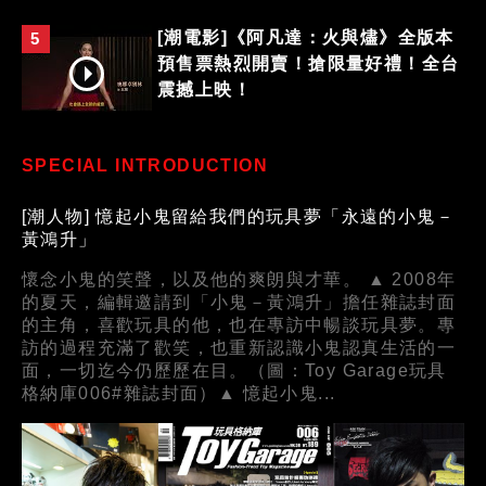
[潮電影]《阿凡達：火與燼》全版本
5
預售票熱烈開賣！搶限量好禮！全台
震撼上映！
SPECIAL INTRODUCTION
[潮人物] 憶起小鬼留給我們的玩具夢「永遠的小鬼－
黃鴻升」
懷念小鬼的笑聲，以及他的爽朗與才華。 ▲ 2008年
的夏天，編輯邀請到「小鬼－黃鴻升」擔任雜誌封面
的主角，喜歡玩具的他，也在專訪中暢談玩具夢。專
訪的過程充滿了歡笑，也重新認識小鬼認真生活的一
面，一切迄今仍歷歷在目。（圖：Toy Garage玩具
格納庫006#雜誌封面）▲ 憶起小鬼...