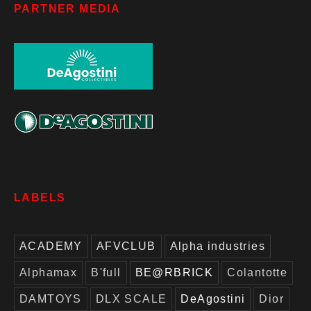
PARTNER MEDIA
LABELS
ACADEMY
AFVCLUB
Alpha industries
Alphamax
B'full
BE@RBRICK
Colantotte
DAMTOYS
DLX SCALE
DeAgostini
Dior