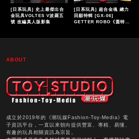
[日系玩具] 史上最傑出合
[日系玩具] 超合金魂 總力
全
金玩具VOLTES V波羅五
回顧特輯 [GX-06]
號 改編真人版影集
GETTER ROBO《蓋特機
耳
器人》
ABOUT
成立於2019年的《潮玩媒Fashion-Toy-Media》電
子資訊平台，一直以來朝向提供豐富、專精、易懂、
有趣的玩具相關資訊為宗旨。