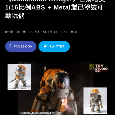
1/16比例ABS + Metal製已塗裝可
動玩偶
By
潮・玩・媒・Studio
At 8月 18, 2021
0
FACEBOOK
TWITTER