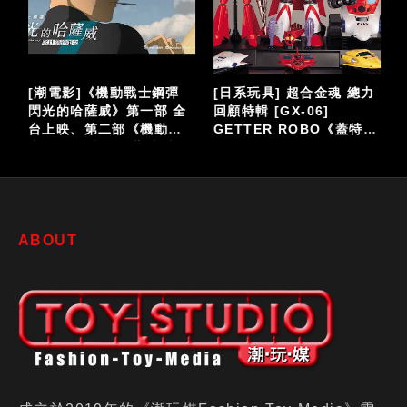
泡
[潮電影]《機動戰士鋼彈
[日系玩具] 超合金魂 總力
閃光的哈薩威》第一部 全
回顧特輯 [GX-06]
台上映、第二部《機動戰
GETTER ROBO《蓋特機
仔
士鋼彈 閃光的哈薩威 喀耳
器人》
刻的魔女》大螢幕接續登
場
ABOUT