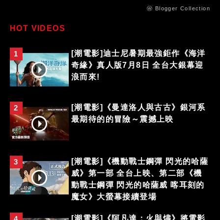
ⓦ Blogger Collection
HOT VIDEOS
[潮電影]迪士尼暑期最強鉅作《海洋
1
奇緣》真人版7月8日 全台大銀幕迎
浪而來!
[潮電影]《曼達洛人與古古》銀河系
2
最期待的的冒險～震撼上映
[潮電影]《機動戰士鋼彈 閃光的哈薩
3
威》第一部 全台上映、第二部《機
動戰士鋼彈 閃光的哈薩威 喀耳刻的
魔女》大螢幕接續登場
[潮電影]《阿凡達：火與燼》將電影
4