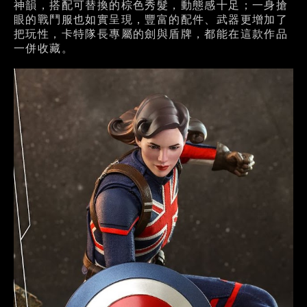
神韻，搭配可替換的棕色秀髮，動態感十足；一身搶
眼的戰鬥服也如實呈現，豐富的配件、武器更增加了
把玩性，卡特隊長專屬的劍與盾牌，都能在這款作品
一併收藏。