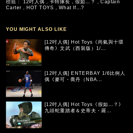
標籤：
12吋人偶
,
卡特隊長
,
假如…？
,
Captain
Carter
,
HOT TOYS
,
What If...?
YOU MIGHT ALSO LIKE
[12吋人偶] Hot Toys《尚氣與十環
傳奇》文武（西裝版）1/...
[12吋人偶] ENTERBAY 1/6比例人
偶《麥可・喬丹（NBA...
[12吋人偶] Hot Toys《假如…？》
九頭蛇重踏者＆史蒂夫・羅...