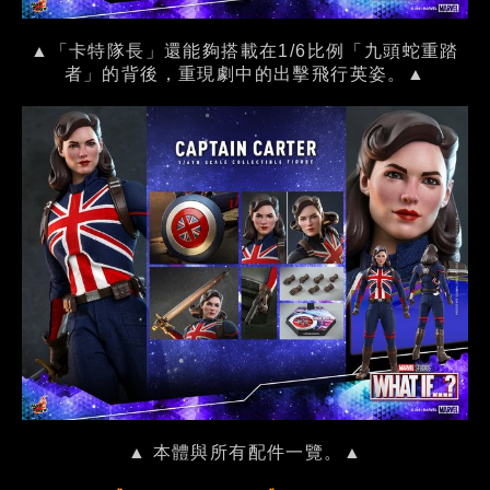
▲「卡特隊長」還能夠搭載在1/6比例「九頭蛇重踏
者」的背後，重現劇中的出擊飛行英姿。▲
▲ 本體與所有配件一覽。▲