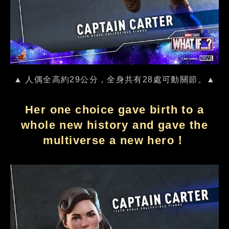
▲ 人偶全高約29公分，全身共有28處可動關節。▲
Her one choice gave birth to a
whole new history and gave the
multiverse a new hero！