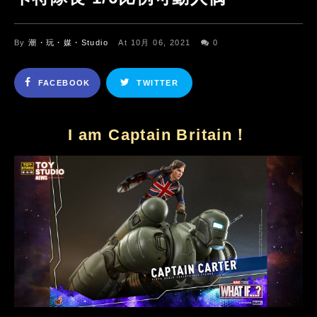
By
潮・玩・媒・Studio
At 10月 06, 2021
0
FACEBOOK
TWITTER
I am Captain Britain！