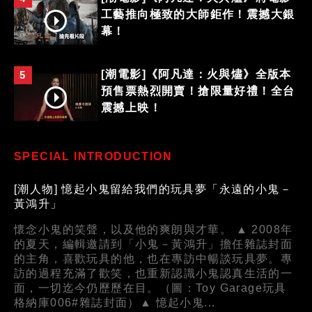
工藝推向極致的大師鉅作！震撼大銀
幕！
[潮電影]《阿凡達：火與燼》全版本
5
預售票熱烈開賣！搶限量好禮！全台
震撼上映！
SPECIAL INTRODUCTION
[潮人物] 憶起小鬼留給我們的玩具夢「永遠的小鬼－
黃鴻升」
懷念小鬼的笑聲，以及他的爽朗與才華。 ▲ 2008年
的夏天，編輯邀請到「小鬼－黃鴻升」擔任雜誌封面
的主角，喜歡玩具的他，也在專訪中暢談玩具夢。專
訪的過程充滿了歡笑，也重新認識小鬼認真生活的一
面，一切迄今仍歷歷在目。（圖：Toy Garage玩具
格納庫006#雜誌封面）▲ 憶起小鬼...