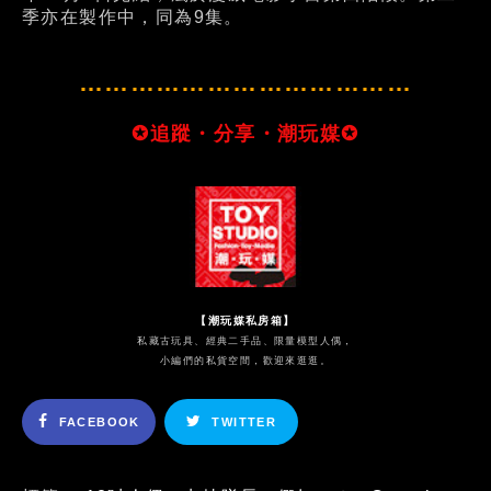
季亦在製作中，同為9集。
…………………………………
✪追蹤・分享・潮玩媒✪
【潮玩媒私房箱】
私藏古玩具、經典二手品、限量模型人偶，
小編們的私貨空間，歡迎來逛逛。
FACEBOOK
TWITTER