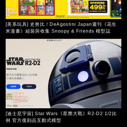
[美系玩具] 史努比！DeAgostini Japan週刊《花生
米漫畫》組裝與收集 Snoopy & Friends 模型誌
[迪士尼宇宙] Star Wars《星際大戰》R2-D2 1/2比
例 官方復刻品互動式模型