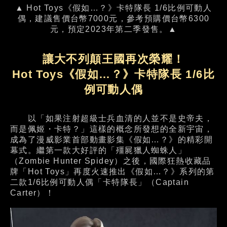
▲ Hot Toys《假如…？》卡特隊長 1/6比例可動人
偶，建議售價台幣7000元，參考預購價台幣6300
元，預定2023年第二季發售。▲
讓大不列顛王國再次榮耀！
Hot Toys《假如…？》卡特隊長 1/6比
例可動人偶
以「如果注射超級士兵血清的人並不是史帝夫，
而是佩姬・卡特？」這樣的概念所發想的全新宇宙，
成為了漫威影業首部動畫影集《假如…？》的精彩開
幕式。繼第一款大好評的「殭屍獵人蜘蛛人」
（Zombie Hunter Spidey）之後，國際狂熱收藏品
牌「Hot Toys」再度火速推出《假如…？》系列的第
二款1/6比例可動人偶「卡特隊長」（Captain
Carter）！