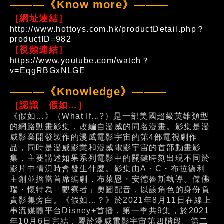
———《Know more》———
［網址連結］
http://www.hottoys.com.hk/productDetail.php？
productID=982
［視頻連結］
https://www.youtube.com/watch？
v=EqgRBGxNLGE
———《Knowledge》———
［認識 假如…］
《假如…》（What If...?）是一部美國超級英雄類型
的網路動畫影集，改編自漫威的同名漫畫。影集是漫
威影業開發製作的漫威電影宇宙的第4部電視劇作
品，同時是漫威影業和漫威電影宇宙的首部動畫影
集，主要講述如果系列電影中的關鍵時刻出現不同於
影片中情況時會發生什麼。影集由A・C・布拉德利
主創並擔當首席編劇，布萊恩・安德魯斯執導。傑佛
瑞・懷特為「觀察者」奧圖配音，以該角色的身份負
責影集旁白。《假如…？》於2021年8月11日在線上
串流媒體平台Disney+首播，第一季共9集，於2021
年10月6日完結，屬於漫威電影宇宙第四階段。第二