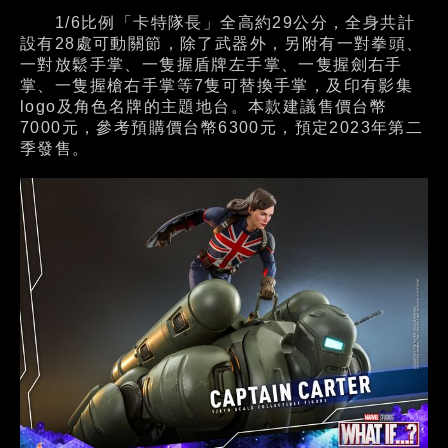
1/6比例「卡特隊長」全高約29公分，全身共計
設有28處可動關節，除了武器外，另附有一對拳頭、
一對放鬆手掌、一隻握盾牌左手掌、一隻握劍右手
掌、一隻握槍右手掌等7隻可替換手掌，及印有影集
logo及角色名牌的主題地台。本款建議售價台幣
7000元，參考預購價台幣6300元，預定2023年第二
季發售。