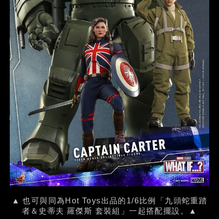
▲ 也可與同為Hot Toys出品的1/6比例「九頭蛇重踏
者＆史蒂夫 羅傑斯 套裝組」一起搭配擺設。▲