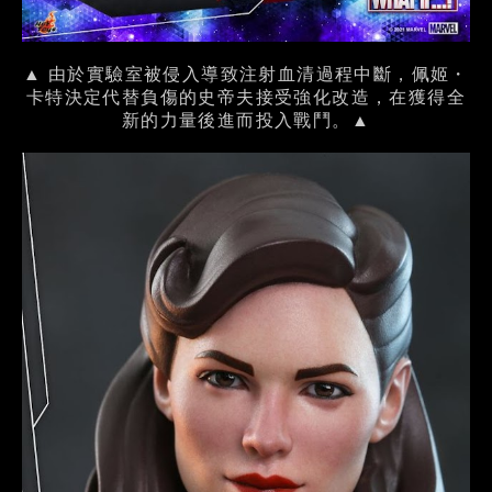
▲ 由於實驗室被侵入導致注射血清過程中斷，佩姬・
卡特決定代替負傷的史帝夫接受強化改造，在獲得全
新的力量後進而投入戰鬥。▲