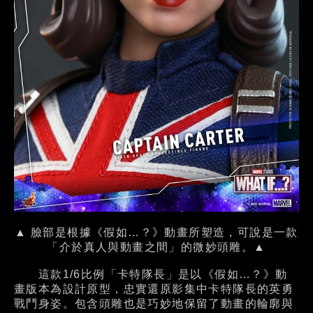
▲ 臉部是根據《假如…？》動畫所塑造，可說是一款
「介於真人與動畫之間」的微妙頭雕。▲
這款1/6比例「卡特隊長」是以《假如…？》動
畫版本為設計原型，忠實還原影集中卡特隊長的英勇
戰鬥身姿。包含頭雕也是巧妙地保留了動畫的輪廓與