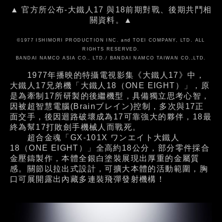
▲ 官方所公布-大鐵人17 與18前期對戰、後期共鬥相
關資料。▲
©1977 ISHIMORI PRODUCTION INC. and TOEI COMPANY, LTD. ALL
RIGHTS RESERVED.
BANDAI NAMCO ASIA CO., LTD./ BANDAI NAMCO TAIWAN CO.,LTD.
1977年播映的特攝電視影集《大鐵人17》中，
大鐵人17兄弟機「大鐵人18（ONE EIGHT）」，原
是為牽制17所研製的後繼機型，具備獨立思考心智，
因被超智慧電腦(Brainブレイン)控制，多次與17正
面交手，後因迴路破壞成為17可靠強大的夥伴，18最
終為幫17打敗劍手機械人而戰死。
超合金魂「GX-101X ワンエイト大鐵人
18（ONE EIGHT）」全高約18公分，部分零件採合
金壓鑄製作，本體全銀白塗裝展現出厚重的金屬質
感。關節以拉出式設計，可擴大本體的活動範圍，胸
口可展開露出內藏多連裝飛彈發射機構！