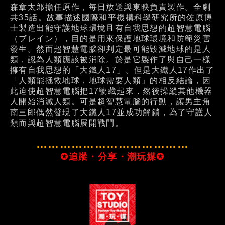
森章太郎擔任原作，毎日放送與東映負責製作。全劇
共35話。故事描述國際和平機構科學研究所的佐原博
士製造出能守護地球環境且有自我思想的超智慧電腦
（ブレイン），目的是用來保護地球環境和防範災害
發生。然而超智慧電腦卻判定最可能毀滅地球的是人
類，認為人類應該被消除。於是它製作了與自己一樣
擁有自我思想的「大鐵人17」。但是大鐵人17作出了
「人類能拯救地球，地球需要人類」的相反結論，因
此迫使超智慧電腦把17號藏起來，然後操縱其他機器
人開始消滅人類。可是超智慧電腦的行動，讓男主角
南三郎偶然發現了大鐵人17並成功解鎖，為了守護人
類而與超智慧電腦展開戰鬥。
…………………………………
✪追蹤・分享・潮玩媒✪