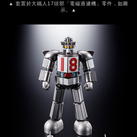
▲ 套置於大鐵人17頭部「電磁過濾機」零件，如圖
示。▲