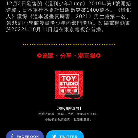
12月3日發售的《週刊少年Jump》2019年第1號開始
連載，日本單行本累計出版數突破1400萬本。《鏈鋸
人》獲得《這本漫畫真厲害！2021》男生篇第一名、
第66屆小學館漫畫獎少年向部門獎項。改編電視動畫
於2022年10月11日起在東京電視台首播。
…………………………………
✪追蹤・分享・潮玩媒✪
【潮玩媒私房箱】
私藏古玩具、經典二手品、限量模型人偶，
小編們的私貨空間，歡迎來逛逛。
FACEBOOK
TWITTER