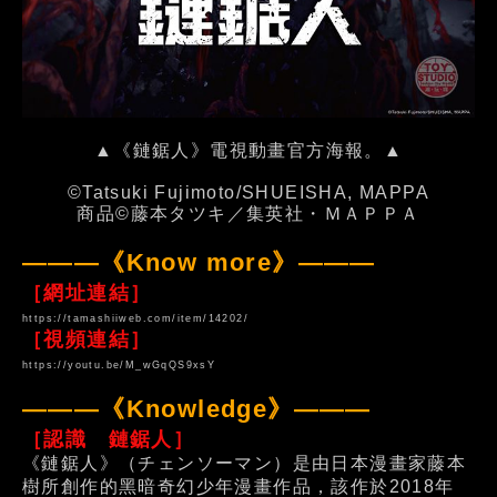
▲《鏈鋸人》電視動畫官方海報。▲
©Tatsuki Fujimoto/SHUEISHA, MAPPA
商品©藤本タツキ／集英社・ＭＡＰＰＡ
———《Know more》———
［網址連結］
https://tamashiiweb.com/item/14202/
［視頻連結］
https://youtu.be/M_wGqQS9xsY
———《Knowledge》———
［認識 鏈鋸人］
《鏈鋸人》（チェンソーマン）是由日本漫畫家藤本
樹所創作的黑暗奇幻少年漫畫作品，該作於2018年