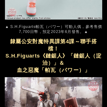
▲ S.H.Figuarts帕瓦（パワー）可動人偶，參考售價
7,700日幣，預定2023年6月發售。▲
隸屬公安對魔特異課第4課～聯手搭
檔！
S.H.Figuarts《鏈鋸人》「鏈鋸人（淀
治）」＆
血之惡魔「帕瓦（パワー）」