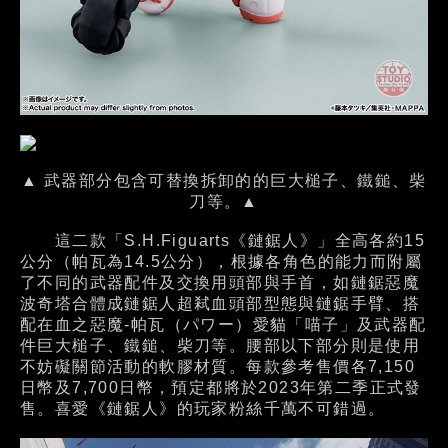
▲ 武器部分包含可替換拆卸的的巨大槌子、鐵鎚、柴
刀等。▲
這二款「S.H.Figuarts《鏈鋸人》」全高各約15
公分（帕瓦為14.5公分），根據各角色的能力而附屬
了不同的武器配件及交換用頭部與手首，如鏈鋸惡魔
波奇塔合體成鏈鋸人超弒血頭部型態與鏈鋸手臂、搭
配在血之惡魔-帕瓦（パワー）愛貓「喵子」及武器配
件巨大槌子、鐵鎚、柴刀等。腰部以下部分則是使用
不妨礙關節活動的軟膠材質。每款參考售價各7,150
日幣及7,700日幣，預定都將於2023年第二季正式發
售。喜愛《鏈鋸人》的玩家粉絲千萬不可錯過。