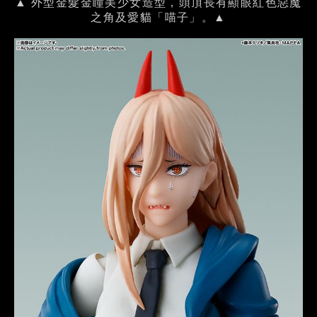
▲ 外型金髮金瞳美少女造型，頭頂長有顯眼紅色惡魔
之角及愛貓「喵子」。▲