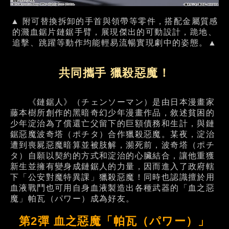
▲ 附可替換拆卸的手首與領帶等零件，搭配金屬質感
的濺血鋸片鏈鋸手臂，展現傑出的可動設計，跪地、
追擊、跳躍等動作均能輕易流暢實現劇中的姿態。▲
共同攜手 獵殺惡魔！
《鏈鋸人》（チェンソーマン）是由日本漫畫家
藤本樹所創作的黑暗奇幻少年漫畫作品，敘述貧困的
少年淀治為了償還亡父留下的巨額債務和生計，與鏈
鋸惡魔波奇塔（ポチタ）合作獵殺惡魔。某夜，淀治
遭到喪屍惡魔暗算並被肢解，瀕死前，波奇塔（ポチ
タ）自願以契約的方式和淀治的心臟結合，讓他重獲
新生並擁有變身成鏈鋸人的力量，因而進入了政府轄
下「公安對魔特異課」獵殺惡魔！同時也認識擅於用
血液戰鬥也可用自身血液製造出各種武器的「血之惡
魔」帕瓦（パワー）成為好友。
第2彈 血之惡魔「帕瓦（パワー）」