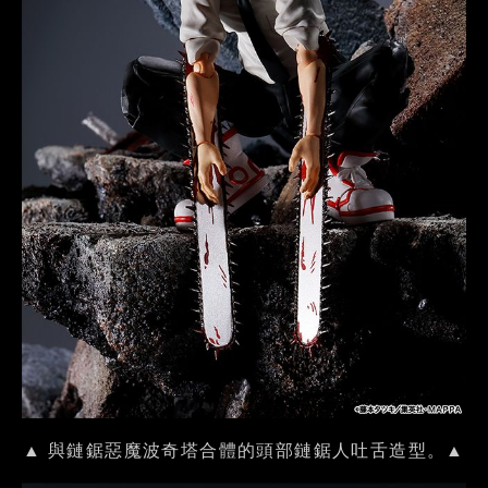
▲ 與鏈鋸惡魔波奇塔合體的頭部鏈鋸人吐舌造型。▲