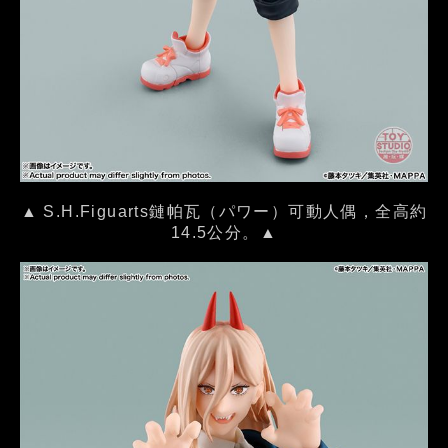
▲ S.H.Figuarts鏈帕瓦（パワー）可動人偶，全高約
14.5公分。▲