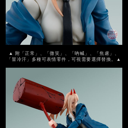
▲ 附「正常」、「微笑」、「吶喊」、「焦慮」、
「冒冷汗」多種可表情零件，可視需要選擇替換。▲