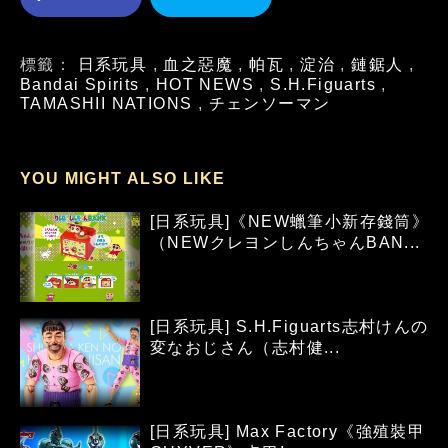
標籤：
日系玩具
,
血之惡魔
,
帕瓦
,
淀治
,
鏈鋸人
,
Bandai Spirits
,
HOT NEWS
,
S.H.Figuarts
,
TAMASHII NATIONS
,
チェンソーマン
YOU MIGHT ALSO LIKE
[日系玩具]《NEW蠟筆小新存錢筒》
（NEWクレヨンしんちゃんBAN...
[日系玩具] S.H.Figuarts志村けんの
変なおじさん（志村健...
[日系玩具] Max Factory《強殖裝甲