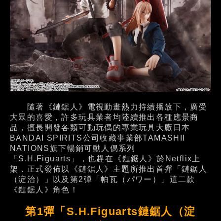
隨著《鏈鋸人》電視動畫熱力持續播放下，廣受
大眾的喜愛，許多玩具業者均陸續推出各種應景商
品，擅長開發各類可動玩偶的專業玩具大廠日本
BANDAI SPIRITS公司收藏事業部TAMASHII
NATIONS旗下暢銷可動人偶系列
「S.H.Figuarts」，也趕在《鏈鋸人》於Netflix上
架，正式發佈以《鏈鋸人》主題所推出首彈「鏈鋸人
（淀治）」以及第2彈「帕瓦（パワー）」這二款
《鏈鋸人》角色！
第1彈「S.H.Figuarts鏈鋸人（淀