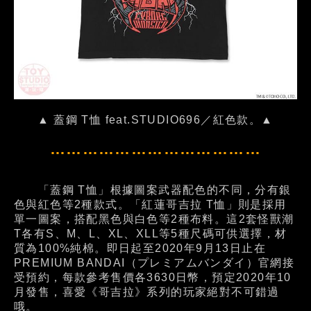
▲ 蓋鋼 T恤 feat.STUDIO696／紅色款。▲
…………………………………
「蓋鋼 T恤」根據圖案武器配色的不同，分有銀
色與紅色等2種款式。「紅蓮哥吉拉 T恤」則是採用
單一圖案，搭配黑色與白色等2種布料。這2套怪獸潮
T各有S、M、L、XL、XLL等5種尺碼可供選擇，材
質為100%純棉。即日起至2020年9月13日止在
PREMIUM BANDAI（プレミアムバンダイ）官網接
受預約，每款參考售價各3630日幣，預定2020年10
月發售，喜愛《哥吉拉》系列的玩家絕對不可錯過
哦。