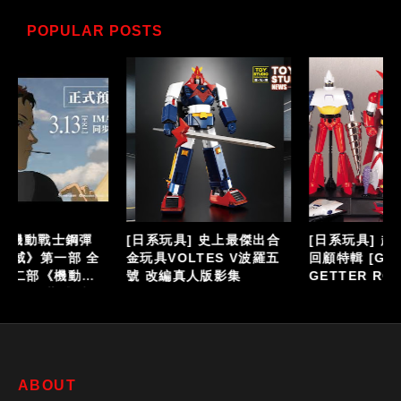
POPULAR POSTS
[日系玩具] 史上最傑出合
[日系玩具] 超合金魂 總力
全
金玩具VOLTES V波羅五
回顧特輯 [GX-06]
號 改編真人版影集
GETTER ROBO《蓋特機
耳
器人》
ABOUT