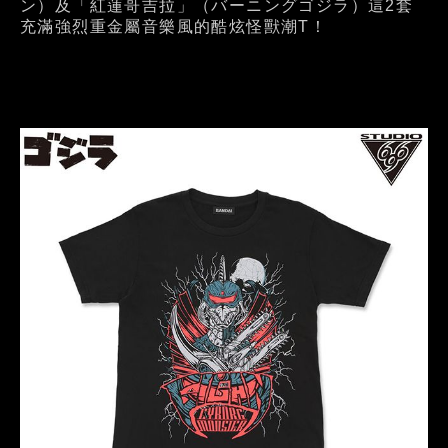
ン）及「紅蓮哥吉拉」（バーニングゴジラ）這2套
充滿強烈重金屬音樂風的酷炫怪獸潮T！