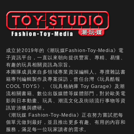
成立於2019年的《潮玩媒Fashion-Toy-Media》電
子資訊平台，一直以來朝向提供豐富、專精、易懂、
有趣的玩具相關資訊為宗旨。
本團隊成員來自多領域專業資深編輯人。專擅雜誌書
籍專刊編輯製作及專案採訪，曾任台灣《玩具酷報
COOL TOYS》、《玩具格納庫 Toy Garage》及潮
流相關書籍、數位出版媒體等媒體部門，對於歐美電
影與日本動畫、玩具、潮流文化及街頭流行事物等資
訊皆涉獵與鑽研。
《潮玩媒 Fashion-Toy-Media》正在努力嘗試把每
個單元做到最好，並且推出更多有趣、有用的內容和
服務，滿足每一位玩家讀者的需求。