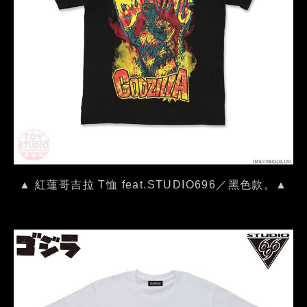
▲ 紅蓮哥吉拉 T恤 feat.STUDIO696／黑色款。▲