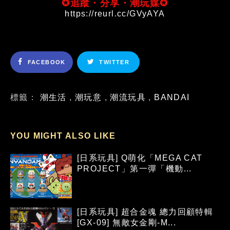
✪追蹤・分享・潮玩媒✪
https://reurl.cc/GVyAYA
FACEBOOK
TWITTER
標籤：
潮生活
,
潮玩意
,
潮流玩具
,
BANDAI
YOU MIGHT ALSO LIKE
[日系玩具] Q萌化「MEGA CAT
PROJECT」第一彈「機動...
[日系玩具] 超合金魂 總力回顧特輯
[GX-09] 無敵女金剛-M...