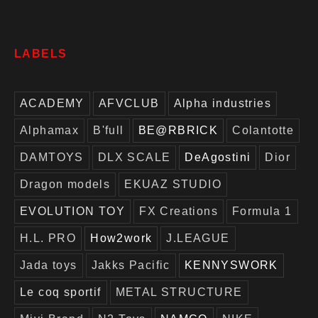
LABELS
ACADEMY
AFVCLUB
Alpha industries
Alphamax
B'full
BE@RBRICK
Colantotte
DAMTOYS
DLX SCALE
DeAgostini
Dior
Dragon models
EKUAZ STUDIO
EVOLUTION TOY
FX Creations
Formula 1
H.L. PRO
How2work
J.LEAGUE
Jada toys
Jakks Pacific
KENNYSWORK
Le coq sportif
METAL STRUCTURE