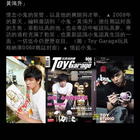
黃鴻升」
懷念小鬼的笑聲，以及他的爽朗與才華。 ▲ 2008年
的夏天，編輯邀請到「小鬼－黃鴻升」擔任雜誌封面
的主角，喜歡玩具的他，也在專訪中暢談玩具夢。專
訪的過程充滿了歡笑，也重新認識小鬼認真生活的一
面，一切迄今仍歷歷在目。（圖：Toy Garage玩具
格納庫006#雜誌封面）▲ 憶起小鬼...