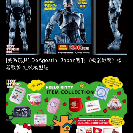
[美系玩具] DeAgostini Japan週刊《機器戰警》機
器戰警 組裝模型誌