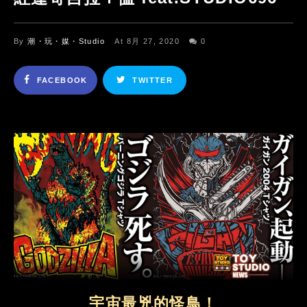
By
潮・玩・媒・Studio
At 8月 27, 2020
0
FACEBOOK
TWITTER
宇宙最兇的怪鳥！