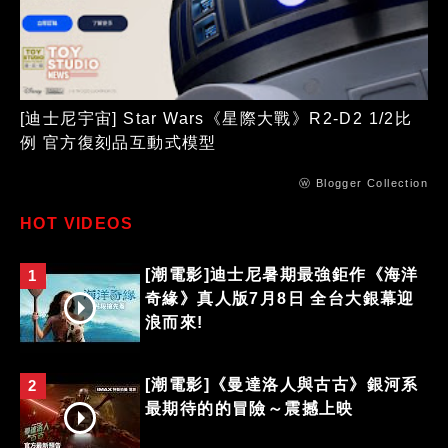
[迪士尼宇宙] Star Wars《星際大戰》R2-D2 1/2比
例 官方復刻品互動式模型
ⓦ Blogger Collection
HOT VIDEOS
[潮電影]迪士尼暑期最強鉅作《海洋
1
奇緣》真人版7月8日 全台大銀幕迎
浪而來!
[潮電影]《曼達洛人與古古》銀河系
2
最期待的的冒險～震撼上映