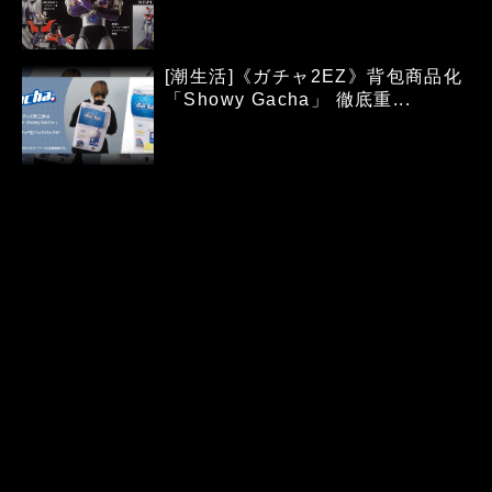
[潮生活]《ガチャ2EZ》背包商品化
「Showy Gacha」 徹底重...