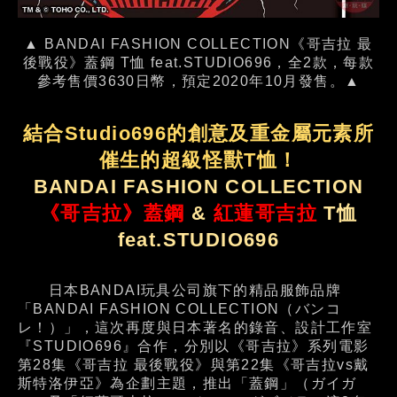
▲ BANDAI FASHION COLLECTION《哥吉拉 最
後戰役》蓋鋼 T恤 feat.STUDIO696，全2款，每款
參考售價3630日幣，預定2020年10月發售。▲
結合Studio696的創意及重金屬元素所
催生的超級怪獸T恤！
BANDAI FASHION COLLECTION
《哥吉拉》蓋鋼
&
紅蓮哥吉拉
T恤
feat.STUDIO696
日本BANDAI玩具公司旗下的精品服飾品牌
「BANDAI FASHION COLLECTION（バンコ
レ！）」，這次再度與日本著名的錄音、設計工作室
『STUDIO696』合作，分別以《哥吉拉》系列電影
第28集《哥吉拉 最後戰役》與第22集《哥吉拉vs戴
斯特洛伊亞》為企劃主題，推出「蓋鋼」（ガイガ