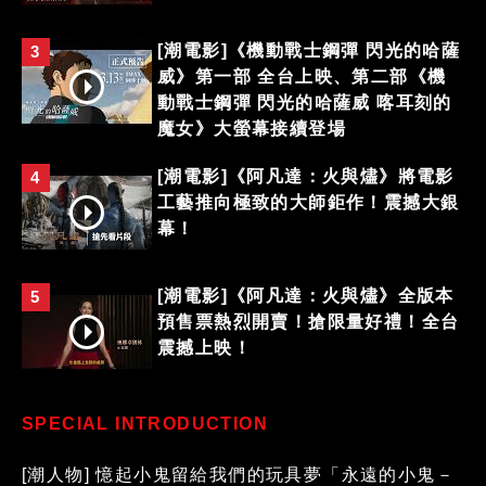
[潮電影]《機動戰士鋼彈 閃光的哈薩
3
威》第一部 全台上映、第二部《機
動戰士鋼彈 閃光的哈薩威 喀耳刻的
魔女》大螢幕接續登場
[潮電影]《阿凡達：火與燼》將電影
4
工藝推向極致的大師鉅作！震撼大銀
幕！
[潮電影]《阿凡達：火與燼》全版本
5
預售票熱烈開賣！搶限量好禮！全台
震撼上映！
SPECIAL INTRODUCTION
[潮人物] 憶起小鬼留給我們的玩具夢「永遠的小鬼－