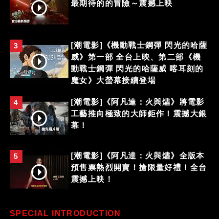
最期待的的冒險～震撼上映
[潮電影]《機動戰士鋼彈 閃光的哈薩
3
威》第一部 全台上映、第二部《機
動戰士鋼彈 閃光的哈薩威 喀耳刻的
魔女》大螢幕接續登場
[潮電影]《阿凡達：火與燼》將電影
4
工藝推向極致的大師鉅作！震撼大銀
幕！
[潮電影]《阿凡達：火與燼》全版本
5
預售票熱烈開賣！搶限量好禮！全台
震撼上映！
SPECIAL INTRODUCTION