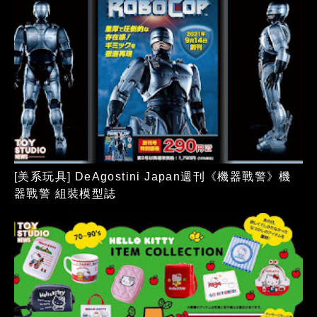
[美系玩具] DeAgostini Japan週刊《機器戰警》機
器戰警 組裝模型誌