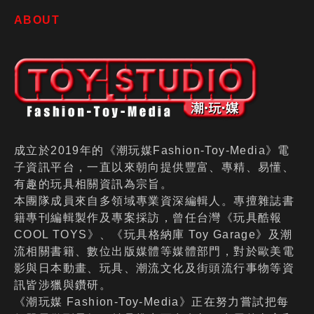
ABOUT
成立於2019年的《潮玩媒Fashion-Toy-Media》電
子資訊平台，一直以來朝向提供豐富、專精、易懂、
有趣的玩具相關資訊為宗旨。
本團隊成員來自多領域專業資深編輯人。專擅雜誌書
籍專刊編輯製作及專案採訪，曾任台灣《玩具酷報
COOL TOYS》、《玩具格納庫 Toy Garage》及潮
流相關書籍、數位出版媒體等媒體部門，對於歐美電
影與日本動畫、玩具、潮流文化及街頭流行事物等資
訊皆涉獵與鑽研。
《潮玩媒 Fashion-Toy-Media》正在努力嘗試把每