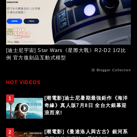
[迪士尼宇宙] Star Wars《星際大戰》R2-D2 1/2比
例 官方復刻品互動式模型
ⓦ Blogger Collection
HOT VIDEOS
[潮電影]迪士尼暑期最強鉅作《海洋
1
奇緣》真人版7月8日 全台大銀幕迎
浪而來!
[潮電影]《曼達洛人與古古》銀河系
2