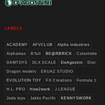
LABELS
ACADEMY
AFVCLUB
Alpha industries
Alphamax
B'full
BE@RBRICK
Colantotte
DAMTOYS
DLX SCALE
DeAgostini
Dior
Dragon models
EKUAZ STUDIO
EVOLUTION TOY
FX Creations
Formula 1
H.L. PRO
How2work
J.LEAGUE
Jada toys
Jakks Pacific
KENNYSWORK