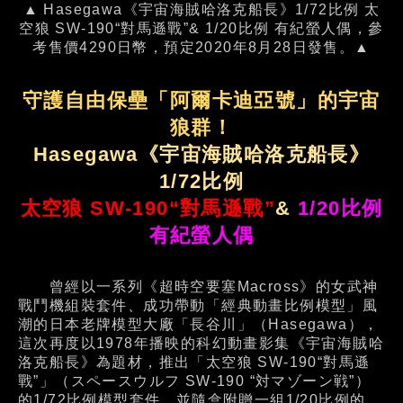
▲ Hasegawa《宇宙海賊哈洛克船長》1/72比例 太
空狼 SW-190“對馬遜戰”& 1/20比例 有紀螢人偶，參
考售價4290日幣，預定2020年8月28日發售。▲
守護自由保壘「阿爾卡迪亞號」的宇宙
狼群！
Hasegawa《宇宙海賊哈洛克船長》
1/72比例
太空狼 SW-190“對馬遜戰”
&
1/20比例
有紀螢人偶
曾經以一系列《超時空要塞Macross》的女武神
戰鬥機組裝套件、成功帶動「經典動畫比例模型」風
潮的日本老牌模型大廠「長谷川」（Hasegawa），
這次再度以1978年播映的科幻動畫影集《宇宙海賊哈
洛克船長》為題材，推出「太空狼 SW-190“對馬遜
戰”」（スペースウルフ SW-190 “対マゾーン戦”）
的1/72比例模型套件，並隨盒附贈一組1/20比例的