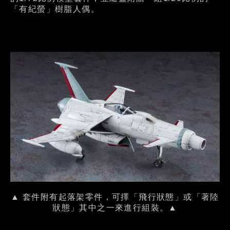
「有紀螢」樹脂人偶。
▲ 套件附有起落架零件，可擇「飛行狀態」或「著陸
狀態」其中之一來進行組裝。▲