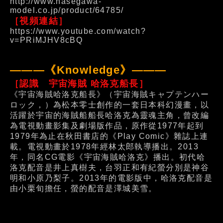
http://www.hasegawa-
model.co.jp/product/64785/
［視頻連結］
https://www.youtube.com/watch?
v=PRiMJHV8cBQ
———《Knowledge》———
［認識 宇宙海賊 哈洛克船長］
《宇宙海賊哈洛克船長》（宇宙海賊キャプテンハー
ロック，）為松本零士創作的一套日本科幻漫畫，以
活躍於宇宙的海賊船船長哈洛克為靈魂主角，曾改編
為電視動畫影集及劇場版作品，原作從1977年起到
1979年為止在秋田書店的《Play Comic》雜誌上連
載。電視動畫於1978年經林太郎執導播出。2013
年，同名CG電影《宇宙海賊哈洛克》播出。初代哈
洛克配音是井上真樹夫，台羽正和有紀螢分別是神谷
明和小原乃梨子。2013年的電影版中，哈洛克配音是
由小栗旬擔任，螢的配音是澤城美雪。