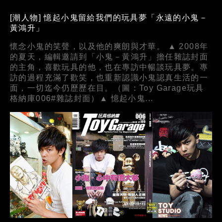
[潮人物] 憶起小鬼留給我們的玩具夢「永遠的小鬼－
黃鴻升」
懷念小鬼的笑聲，以及他的爽朗與才華。 ▲ 2008年
的夏天，編輯邀請到「小鬼－黃鴻升」擔任雜誌封面
的主角，喜歡玩具的他，也在專訪中暢談玩具夢。專
訪的過程充滿了歡笑，也重新認識小鬼認真生活的一
面，一切迄今仍歷歷在目。（圖：Toy Garage玩具
格納庫006#雜誌封面）▲ 憶起小鬼...