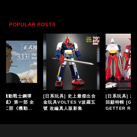
POPULAR POSTS
[日系玩具] 史上最傑出合
[日系玩具] 超合金魂 總力
全
金玩具VOLTES V波羅五
回顧特輯 [GX-06]
號 改編真人版影集
GETTER ROBO《蓋特機
耳
器人》