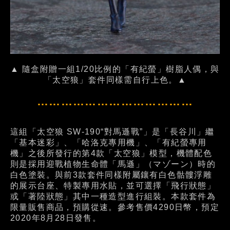
▲ 隨盒附贈一組1/20比例的「有紀螢」樹脂人偶，與
「太空狼」套件同樣需自行上色。▲
…………………………………
這組「太空狼 SW-190“對馬遜戰”」是「長谷川」繼
「基本迷彩」、「哈洛克專用機」、「有紀螢專用
機」之後所發行的第4款「太空狼」模型，機體配色
則是採用迎戰植物生命體「馬遜」（マゾーン）時的
白色塗裝。與前3款套件同樣附屬鑲有白色骷髏浮雕
的展示台座、特製專用水貼，並可選擇「飛行狀態」
或「著陸狀態」其中一種造型進行組裝。本款套件為
限量販售商品，預購從速。參考售價4290日幣，預定
2020年8月28日發售。